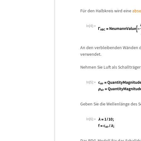
F
ü
r den Halbkreis wird eine
abso
In[4]:=
An den verbleibenden W
ä
nden d
verwendet.
Nehmen Sie Luft als Schalltr
ä
ger
In[5]:=
Geben Sie die Wellenl
ä
nge des S
In[6]:=
Das PDG-Modell f
ü
r das Schalldr