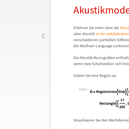
Akustikmode
‹
Erfahren Sie mehr
ü
ber die
Akus
ü
ber Akustik
in der zeitdiskrete
verschiedenen partiellen Differ
der Wolfram Language vorkomme
Die Akustik-Monografien enthalte
wenn zwei Schallwellen sich kre
Geben Sie eine Region an.
In[1]:=
Visualisieren Sie den Werteberei