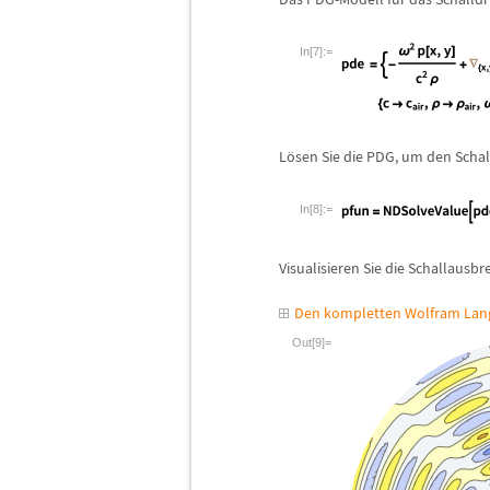
In[7]:=
L
ö
sen Sie die PDG, um den Scha
In[8]:=
Visualisieren Sie die Schallausb
Den kompletten Wolfram Lang
Out[9]=