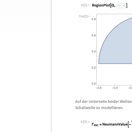
In[2]:=
Out[2]=
Auf der Unterseite beider Welle
Schallwelle zu modellieren.
In[3]:=