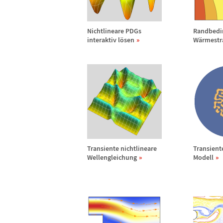
Nichtlineare PDGs
Randbedi
interaktiv l
ö
sen
W
ä
rmestr
Transiente nichtlineare
Transient
Wellengleichung
Modell