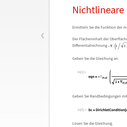
Nichtlineare 
‹
Ermitteln Sie die Funktion der 
Der Fl
ä
cheninhalt der Oberfl
ä
ch
Differentialrechnung
Geben Sie die Gleichung an.
In[1]:=
Geben Sie Randbedingungen mit
In[2]:=
L
ö
sen Sie die Gleichung.