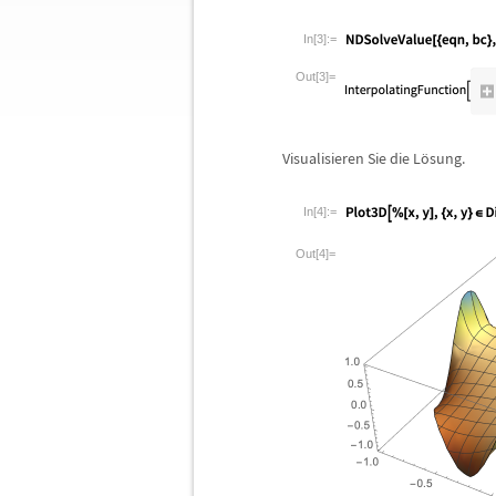
In[3]:=
Out[3]=
Visualisieren Sie die L
ö
sung.
In[4]:=
Out[4]=