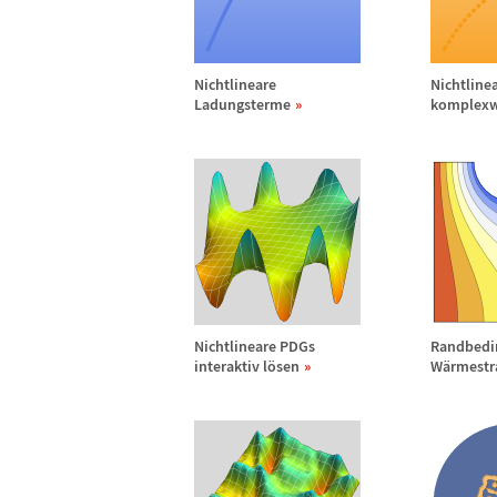
Nichtlineare
Nichtline
Ladungsterme
komplexw
Nichtlineare PDGs
Randbedi
interaktiv l
ö
sen
W
ä
rmestr