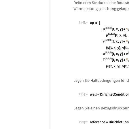
Definieren Sie durch eine Bouss
W
ä
rmeleitungsgleichung gekoppe
In[4]:=
Legen Sie Haftbedingungen f
ü
r 
In[5]:=
Legen Sie einen Bezugsdruckpunk
In[6]:=