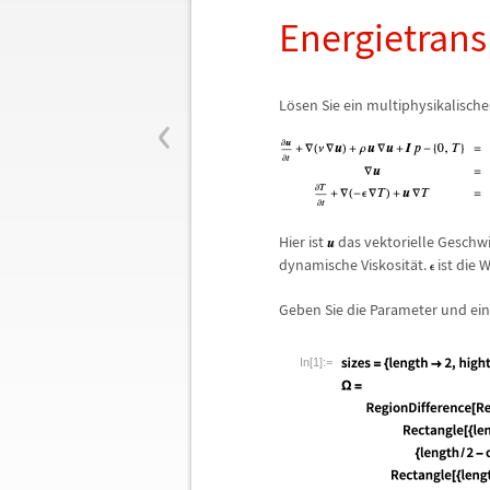
Energietrans
‹
L
ö
sen Sie ein multiphysikalisch
Hier ist
das vektorielle Geschwi
dynamische Viskosit
ä
t.
ist die 
Geben Sie die Parameter und ein
In[1]:=