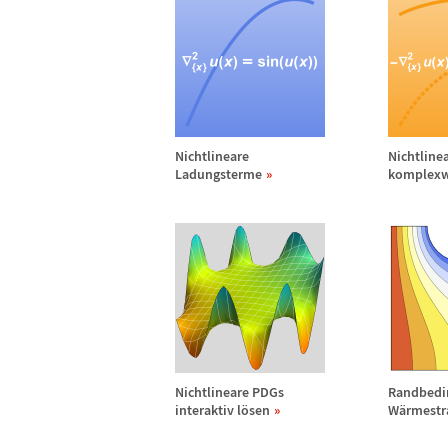
Nichtlineare
Nichtline
Ladungsterme
komplexw
Nichtlineare PDGs
Randbedi
interaktiv l
ö
sen
W
ä
rmestr