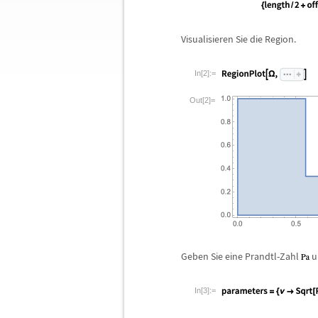
Visualisieren Sie die Region.
In[2]:=
Out[2]=
Geben Sie eine Prandtl-Zahl
u
In[3]:=