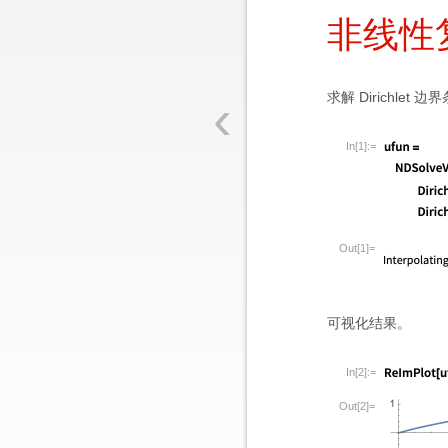
非线性
‹
求解 Dirichle
In[1]:=
Out[1]=
可视化结果。
In[2]:=
Out[2]=