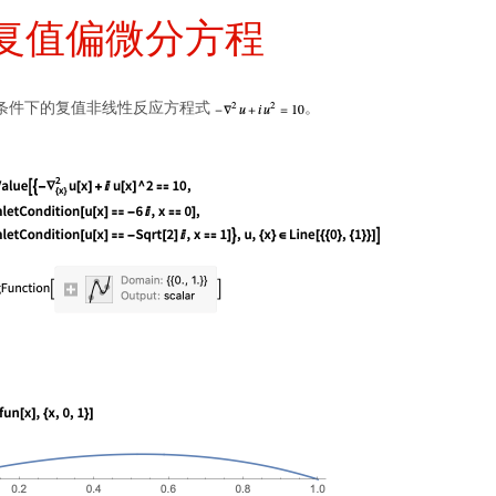
复值偏微分方程
t 边界条件下的复值非线性反应方程式
。