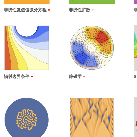
非线性复值偏微分方程
非线性扩散
辐射边界条件
静磁学
S