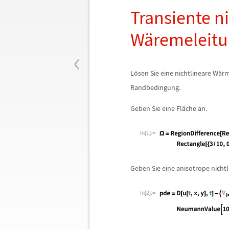
Transiente n
W
ä
remeleit
‹
L
ö
sen Sie eine nichtlineare W
ä
r
Randbedingung.
Geben Sie eine Fl
ä
che an.
In[1]:=
Geben Sie eine anisotrope nicht
In[2]:=