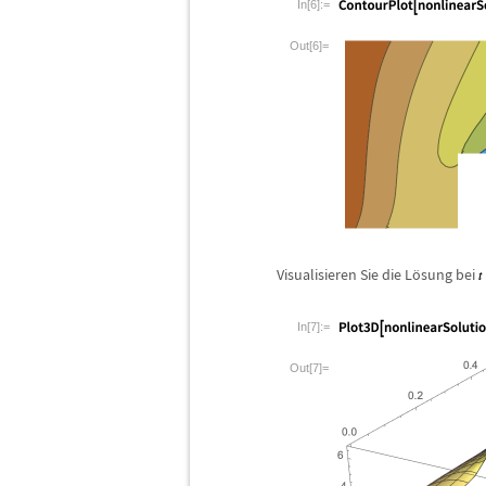
In[6]:=
Out[6]=
Visualisieren Sie die L
ö
sung bei
In[7]:=
Out[7]=