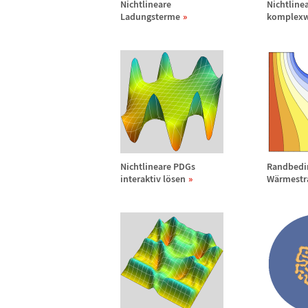
Nichtlineare
Nichtline
Ladungsterme
komplexw
Nichtlineare PDGs
Randbedi
interaktiv l
ö
sen
W
ä
rmestr