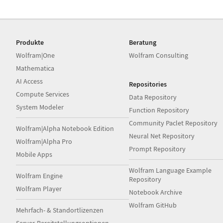
Produkte
Beratung
Wolfram|One
Wolfram Consulting
Mathematica
AI Access
Repositories
Compute Services
Data Repository
System Modeler
Function Repository
Community Paclet Repository
Wolfram|Alpha Notebook Edition
Neural Net Repository
Wolfram|Alpha Pro
Prompt Repository
Mobile Apps
Wolfram Language Example
Wolfram Engine
Repository
Wolfram Player
Notebook Archive
Wolfram GitHub
Mehrfach- & Standortlizenzen