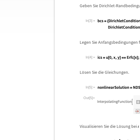
Geben Sie Dirichlet-Randbeding
In[3]:=
Legen Sie Anfangsbedingungen f
In[4]:=
L
ö
sen Sie die Gleichungen.
In[5]:=
Out[5]=
Visualisieren Sie die L
ö
sung bei