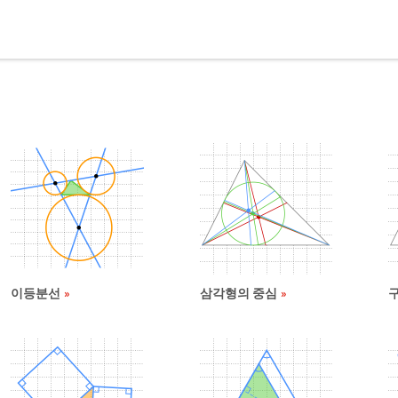
이등분선
삼각형의 중심