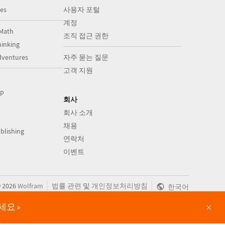
es
사용자 포털
계정
Math
조직 접근 권한
inking
dventures
자주 묻는 질문
고객 지원
op
회사
회사 소개
채용
blishing
연락처
이벤트
|
|
©
2026
Wolfram
법률 관련
및
개인정보처리방침
한국어
×
보세요