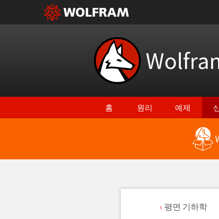
Wolfr
홈
원리
예제
평면 기하학