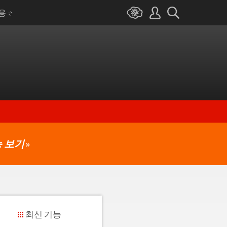
I용
 보기
»
최신 기능