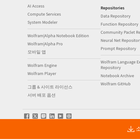
AI Access
Repositories
Compute Services
Data Repository
System Modeler
Function Repository
Community Paclet Re
Wolfram|Alpha Notebook Edition
Neural Net Repositor
Wolfram|Alpha Pro
Prompt Repository
모바일 앱
Wolfram Language E
Wolfram Engine
Repository
Wolfram Player
Notebook Archive
Wolfram GitHub
그룹 & 사이트 라이선스
서버 배포 옵션
소