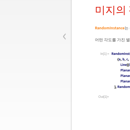
미지의
‹
RandomInstance
는
어떤 각도를 가진 
In[1]:=
Out[1]=