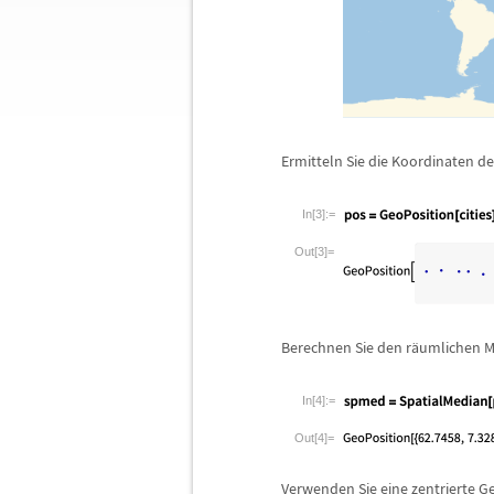
Ermitteln Sie die Koordinaten de
In[3]:=
Out[3]=
Berechnen Sie den r
ä
umlichen M
In[4]:=
Out[4]=
Verwenden Sie eine zentrierte Ge