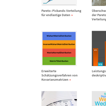
Pareto
–
Pickands-Verteilung
Ü
bersch
f
ü
r endlastige Daten
der Paret
Verteilun
Erweiterte
Leistungs
Sch
ä
tzungsverfahren von
deskriptiv
Kovarianzmatrizen