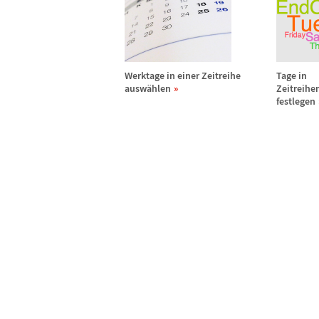
Werktage in einer Zeitreihe
Tage in
ausw
ä
hlen
Zeitreih
festlegen