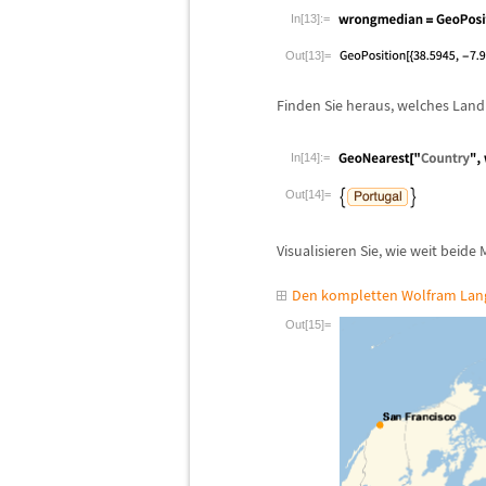
In[13]:=
Out[13]=
Finden Sie heraus, welches Lan
In[14]:=
Out[14]=
Visualisieren Sie, wie weit beid
Den kompletten Wolfram Lang
Out[15]=