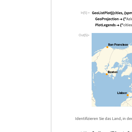
In[5]:=
Out[5]=
Identifizieren Sie das Land, in de