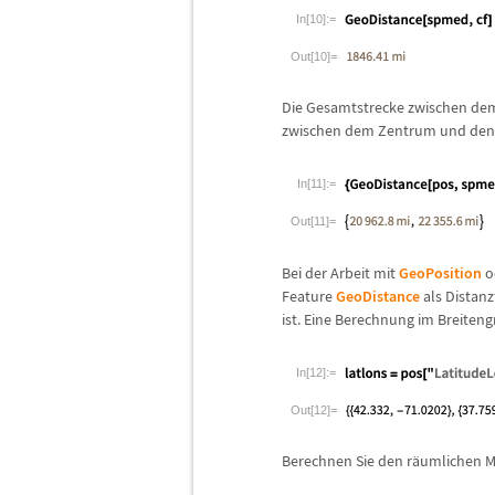
In[10]:=
Out[10]=
Die Gesamtstrecke zwischen de
zwischen dem Zentrum und den
In[11]:=
Out[11]=
Bei der Arbeit mit
GeoPosition
o
Feature
GeoDistance
als Distanz
ist. Eine Berechnung im Breiteng
In[12]:=
Out[12]=
Berechnen Sie den r
ä
umlichen M