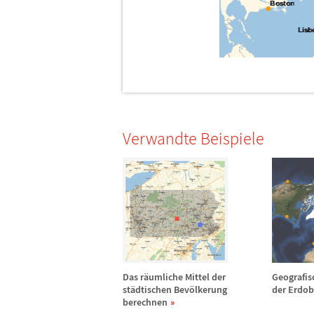
Verwandte Beispiele
Das r
ä
umliche Mittel der
Geografis
st
ä
dtischen Bev
ö
lkerung
der Erdob
berechnen