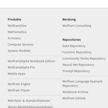
Produkte
Beratung
Wolfram|One
Wolfram Consulting
Mathematica
AI Access
Repositories
Compute Services
Data Repository
System Modeler
Function Repository
Community Paclet Repository
Wolfram|Alpha Notebook Edition
Neural Net Repository
Wolfram|Alpha Pro
Prompt Repository
Mobile Apps
Wolfram Language Example
Wolfram Engine
Repository
Wolfram Player
Notebook Archive
Wolfram GitHub
Mehrfach- & Standortlizenzen
Server-Bereitstellungsoptionen