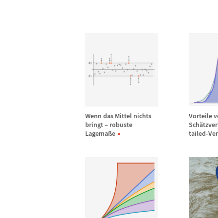
Wenn das Mittel nichts
Vorteile 
bringt
–
robuste
Sch
ä
tzver
Lagema
ß
e
tailed-Ve