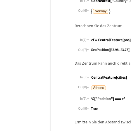
In[6]:=
Out[6]=
Berechnen Sie das Zentrum.
In[7]:=
Out[7]=
Das Zentrum kann auch direkt au
In[8]:=
Out[8]=
In[9]:=
Out[9]=
Ermitteln Sie den Abstand zwis