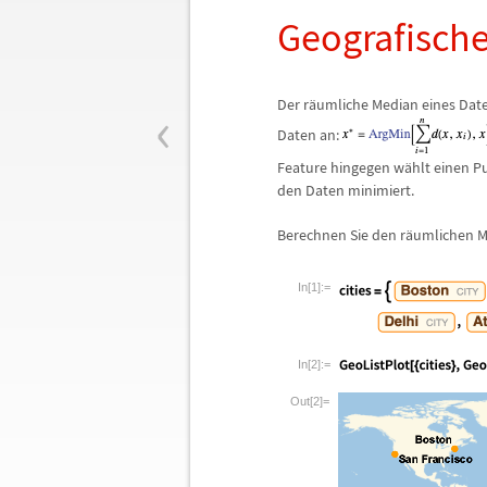
Geografische
‹
Der r
ä
umliche Median eines Date
Daten an:
Feature hingegen w
ä
hlt einen P
den Daten minimiert.
Berechnen Sie den r
ä
umlichen M
In[1]:=
In[2]:=
Out[2]=