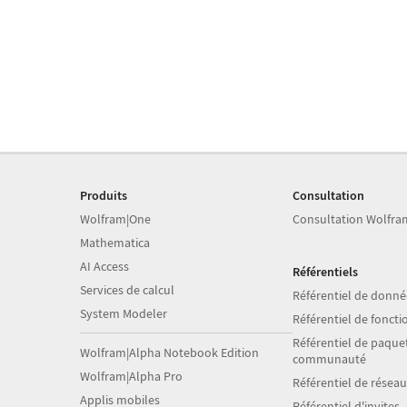
Produits
Consultation
Wolfram|One
Consultation Wolfra
Mathematica
AI Access
Référentiels
Services de calcul
Référentiel de donné
System Modeler
Référentiel de foncti
Référentiel de paquet
Wolfram|Alpha Notebook Edition
communauté
Wolfram|Alpha Pro
Référentiel de résea
Applis mobiles
Référentiel d'invites