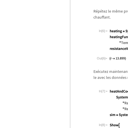
R
é
p
é
tez le m
ê
me pro
chauffant.
In[6]:=
Out[6]=
Ex
é
cutez maintenant
le avec les donn
é
es
In[7]:=
In[8]:=