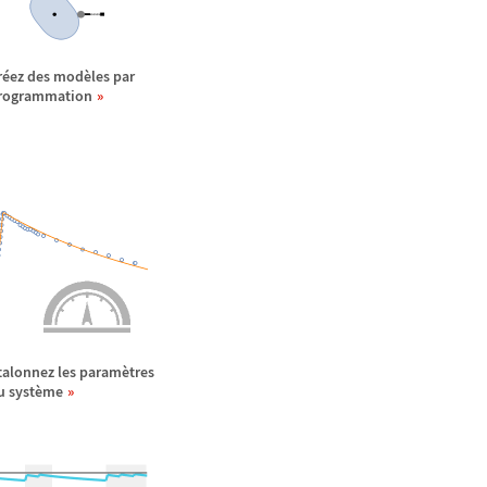
r
é
ez des mod
è
les par
rogrammation
talonnez les param
è
tres
u syst
è
me