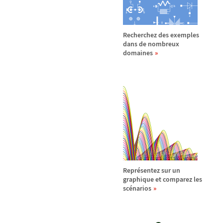
Recherchez des exemples
dans de nombreux
domaines
Repr
é
sentez sur un
graphique et comparez les
sc
é
narios