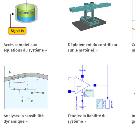
Acc
è
s complet aux
D
é
ploiement du contr
ô
leur
C
é
quations du syst
è
me
sur le mat
é
riel
m
Analysez la sensibilit
é
É
tudiez la fiabilit
é
du
I
dynamique
syst
è
me
g