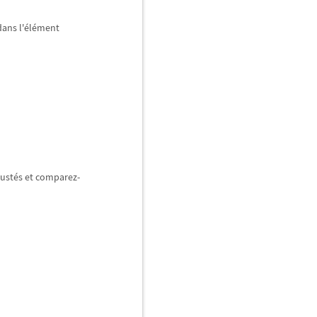
dans l'
é
l
é
ment
just
é
s et comparez-