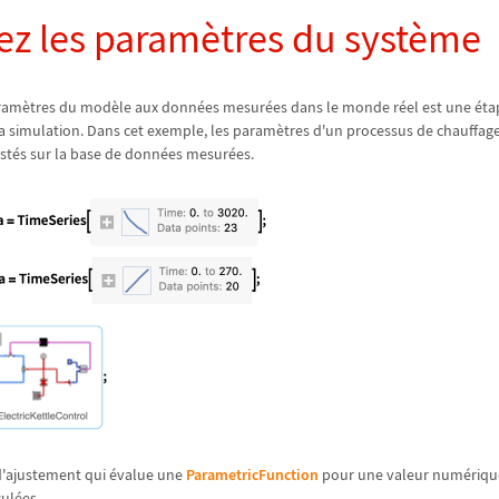
ez les param
è
tres du syst
è
me
aram
è
tres du mod
è
le aux donn
é
es mesur
é
es dans le monde r
é
el est une
é
ta
 la simulation. Dans cet exemple, les param
è
tres d'un processus de chauffag
st
é
s sur la base de donn
é
es mesur
é
es.
d'ajustement qui
é
value une
ParametricFunction
pour une valeur num
é
riqu
cul
é
es.