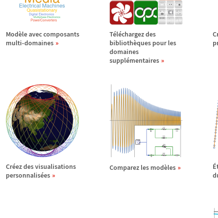
Mod
è
le avec composants
T
é
l
é
chargez des
C
multi-domaines
biblioth
è
ques pour les
p
domaines
suppl
é
mentaires
Cr
é
ez des visualisations
É
Comparez les mod
è
les
personnalis
é
es
d