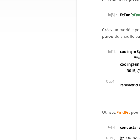
In[3]:=
Cr
é
ez un mod
è
le po
parois du chauffe-ea
In[4]:=
Out[4]=
Utilisez
FindFit
pour
In[5]:=
Out[5]=