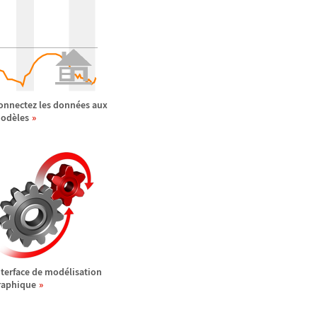
onnectez les donn
é
es aux
od
è
les
nterface de mod
é
lisation
raphique