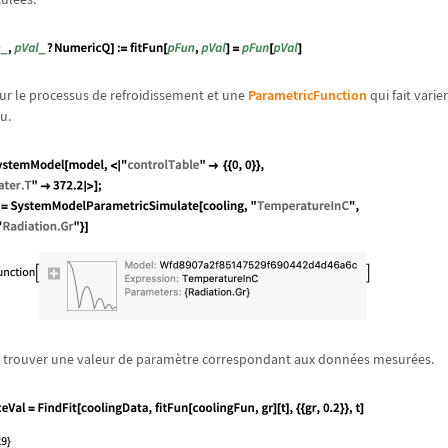
ur le processus de refroidissement et une
ParametricFunction
qui fait vari
u.
 trouver une valeur de param
è
tre correspondant aux donn
é
es mesur
é
es.