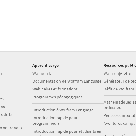
Apprentissage
Ressources publi
m
Wolfram U
Wolfram|Alpha
Documentation de Wolfram Language
Générateur de p
Webinaires et formations
Défis de Wolfram
Programmes pédagogiques
es
Mathématiques as
ons
ordinateur
Introduction à Wolfram Language
s de la
Pensée computati
Introduction rapide pour
programmeurs
Aventures comput
ux neuronaux
Introduction rapide pour étudiants en