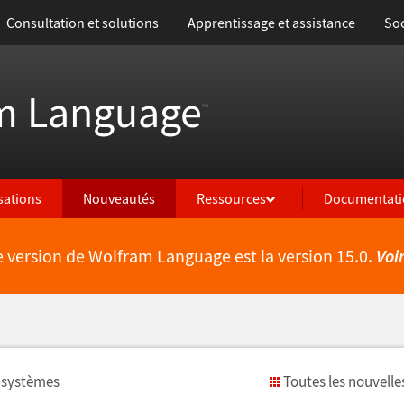
Consultation et solutions
Apprentissage et assistance
Soc
m Language
™
isations
Nouveautés
Ressources
Documentati
e version de Wolfram Language est la version 15.0.
Voi
 syst
è
mes
Toutes les nouvelle