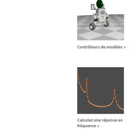
Contr
ô
leurs de mod
è
les
Calculez une r
é
ponse en
fr
é
quence