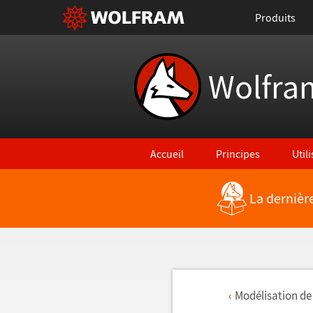
Produits
Wolfra
Accueil
Principes
Util
La dernièr
Mod
é
lisation de