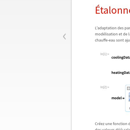
É
talonn
‹
L'adaptation des p
mod
é
lisation et de
chauffe-eau sont aju
In[1]:=
In[2]:=
Cr
é
ez une fonction 
des valeurs d
é
j
à
cal