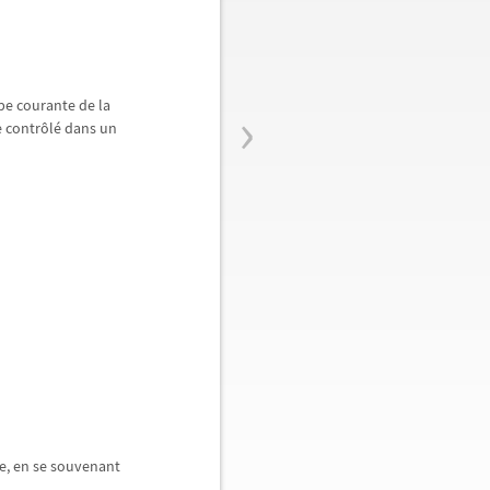
›
pe courante de la
e contr
ô
l
é
dans un
e, en se souvenant