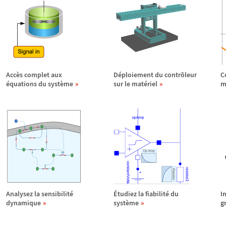
Acc
è
s complet aux
D
é
ploiement du contr
ô
leur
C
é
quations du syst
è
me
sur le mat
é
riel
m
Analysez la sensibilit
é
É
tudiez la fiabilit
é
du
I
dynamique
syst
è
me
g