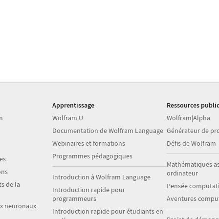
Apprentissage
Ressources publi
m
Wolfram U
Wolfram|Alpha
Documentation de Wolfram Language
Générateur de p
Webinaires et formations
Défis de Wolfram
Programmes pédagogiques
es
Mathématiques as
ons
ordinateur
Introduction à Wolfram Language
s de la
Pensée computati
Introduction rapide pour
programmeurs
Aventures comput
ux neuronaux
Introduction rapide pour étudiants en