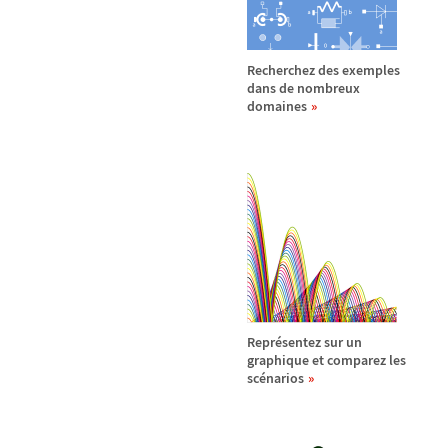
Recherchez des exemples
dans de nombreux
domaines
Repr
é
sentez sur un
graphique et comparez les
sc
é
narios