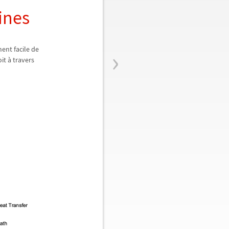
ines
›
ent facile de
oit
à
travers