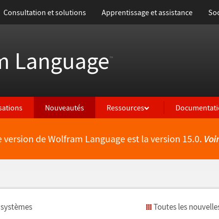
Consultation et solutions
Apprentissage et assistance
Soc
m Language
™
isations
Nouveautés
Ressources
Documentati
e version de Wolfram Language est la version 15.0.
Voi
 syst
è
mes
Toutes les nouvelle