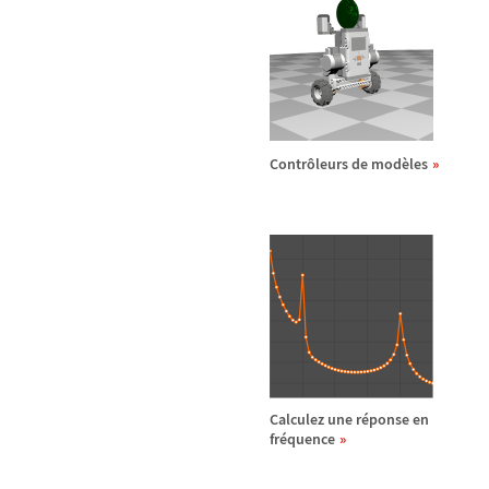
Contr
ô
leurs de mod
è
les
Calculez une r
é
ponse en
fr
é
quence