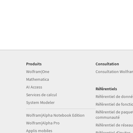
Produits
Consultation
Wolfram|One
Consultation Wolfra
Mathematica
AI Access
Référentiels
Services de calcul
Référentiel de donné
System Modeler
Référentiel de foncti
Référentiel de paquet
Wolfram|Alpha Notebook Edition
communauté
Wolfram|Alpha Pro
Référentiel de résea
Applis mobiles
Référentiel d'invites