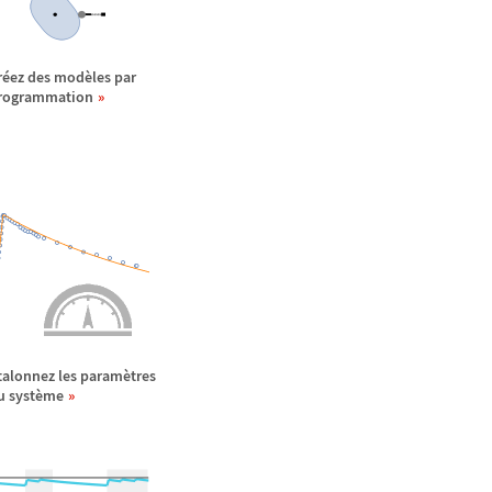
r
é
ez des mod
è
les par
rogrammation
talonnez les param
è
tres
u syst
è
me