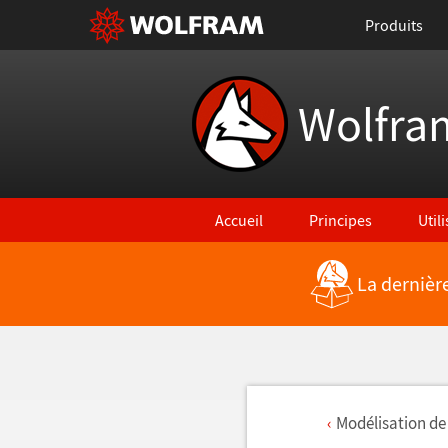
Produits
Wolfra
Accueil
Principes
Util
La dernièr
Mod
é
lisation de