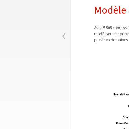
Mod
è
le
‹
Avec 5 505 composan
mod
é
liser n'import
plusieurs domaines.