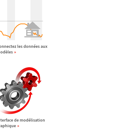
onnectez les donn
é
es aux
od
è
les
nterface de mod
é
lisation
raphique