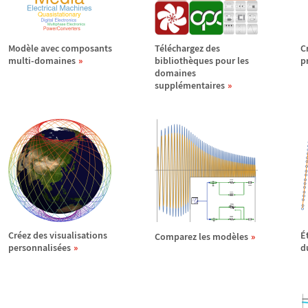
Mod
è
le avec composants
T
é
l
é
chargez des
C
multi-domaines
biblioth
è
ques pour les
p
domaines
suppl
é
mentaires
Cr
é
ez des visualisations
É
Comparez les mod
è
les
personnalis
é
es
d