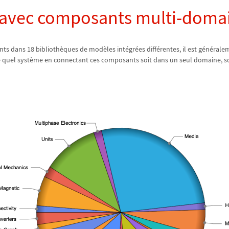
 avec composants multi-doma
ts dans 18 biblioth
è
ques de mod
è
les int
é
gr
é
es diff
é
rentes, il est g
é
n
é
ralem
e quel syst
è
me en connectant ces composants soit dans un seul domaine, s