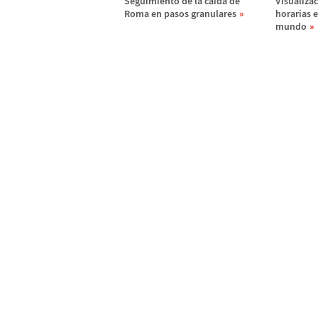
Seguimiento de la ca
í
da de
Visualizac
Roma en pasos granulares
horarias e
mundo