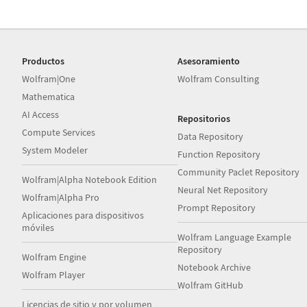
Productos
Asesoramiento
Wolfram|One
Wolfram Consulting
Mathematica
AI Access
Repositorios
Compute Services
Data Repository
System Modeler
Function Repository
Community Paclet Repository
Wolfram|Alpha Notebook Edition
Neural Net Repository
Wolfram|Alpha Pro
Prompt Repository
Aplicaciones para dispositivos
móviles
Wolfram Language Example
Repository
Wolfram Engine
Notebook Archive
Wolfram Player
Wolfram GitHub
Licencias de sitio y por volumen