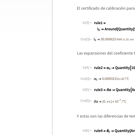
El certificado de calibraci
ó
n para
In[3]:=
Out[3]=
Las expansiones del coeficiente 
In[4]:=
Out[4]=
In[5]:=
Out[5]=
Y estas son las diferencias de t
In[6]:=