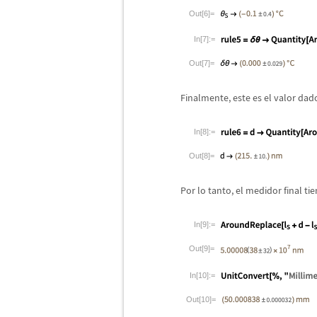
Out[6]=
In[7]:=
Out[7]=
Finalmente, este es el valor dad
In[8]:=
Out[8]=
Por lo tanto, el medidor final t
In[9]:=
Out[9]=
In[10]:=
Out[10]=