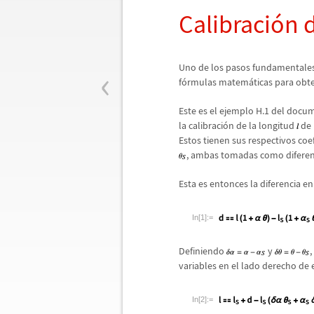
Calibraci
ó
n 
‹
Uno de los pasos fundamentales 
f
ó
rmulas matem
á
ticas para obt
Este es el ejemplo H.1 del doc
la calibraci
ó
n de la longitud
de 
Estos tienen sus respectivos coe
, ambas tomadas como diferenc
Esta es entonces la diferencia en
In[1]:=
Definiendo
y
variables en el lado derecho de 
In[2]:=