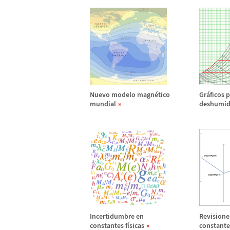
Nuevo modelo magn
é
tico
Gr
á
ficos 
mundial
deshumidi
Incertidumbre en
Revisione
constantes f
í
sicas
constante