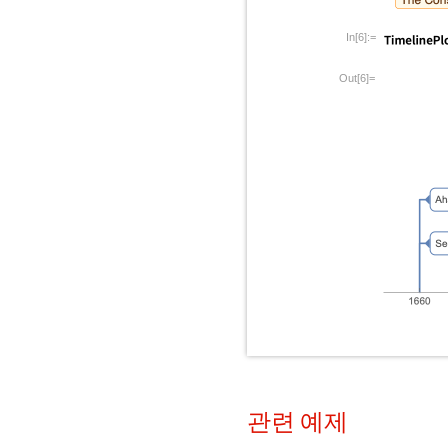
In[6]:=
Out[6]=
관련 예제