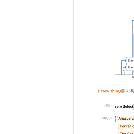
DateWithinQ
를 사용
In[5]:=
Out[5]=