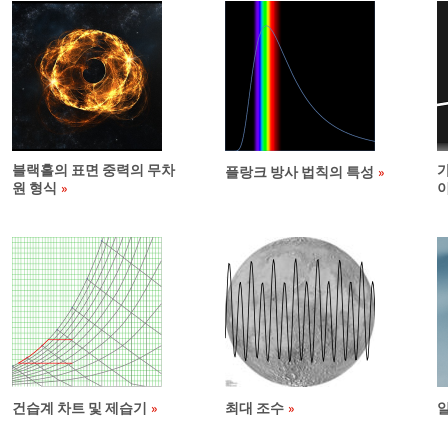
블랙홀의 표면 중력의 무차
가
플랑크 방사 법칙의 특성
원 형식
건습계 차트 및 제습기
최대 조수