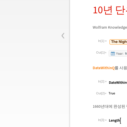
10년 
‹
Wolfram Know
In[1]:=
Out[1]=
DateWithinQ
를 사용
In[2]:=
Out[2]=
1660년대에 완성된
In[3]:=