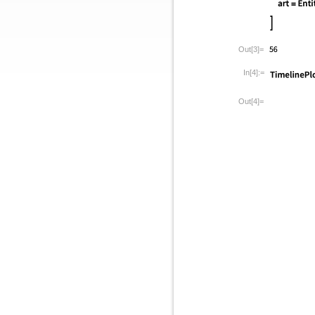
Out[3]=
In[4]:=
Out[4]=