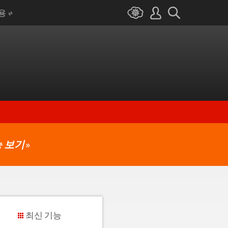
I용
 보기
»
최신 기능