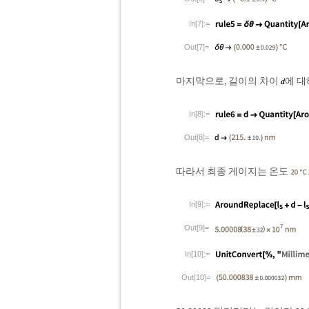
In[7]:=
Out[7]=
마지막으로, 길이의 차이
에 대
In[8]:=
Out[8]=
따라서 최종 게이지는 온도
In[9]:=
Out[9]=
In[10]:=
Out[10]=