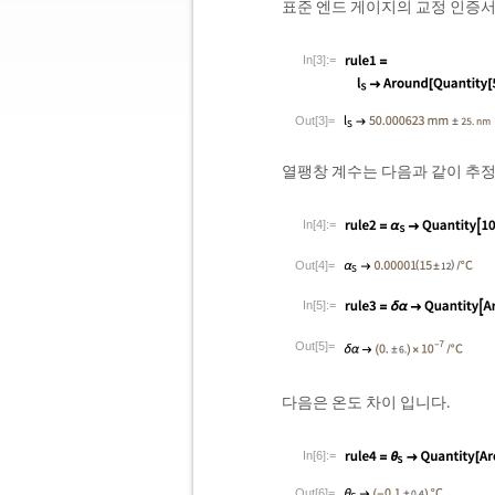
표준 엔드 게이지의 교정 인증
In[3]:=
Out[3]=
열팽창 계수는 다음과 같이 추
In[4]:=
Out[4]=
In[5]:=
Out[5]=
다음은 온도 차이 입니다.
In[6]:=
Out[6]=