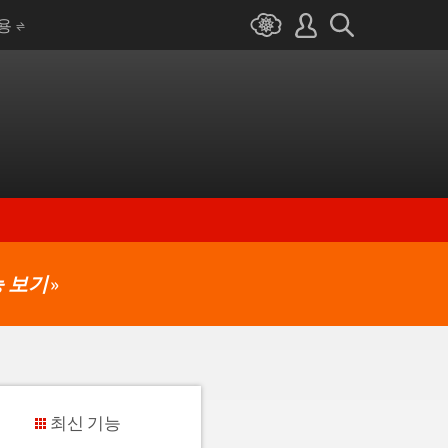
I용
 보기
»
최신 기능