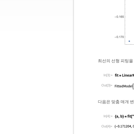
최선의 선형 피팅을
In[3]:=
Out[3]=
다음은 맞춤 매개 
In[4]:=
Out[4]=