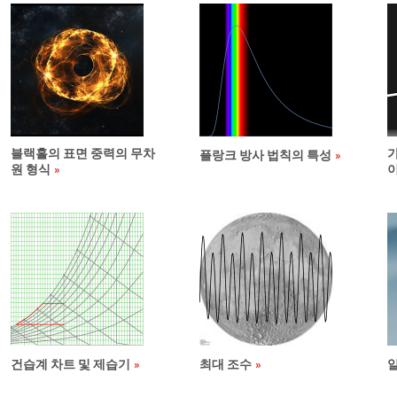
블랙홀의 표면 중력의 무차
가
플랑크 방사 법칙의 특성
원 형식
건습계 차트 및 제습기
최대 조수