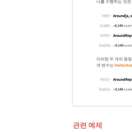
나를 수행하는 것은
In[9]:=
Out[9]=
In[10]:=
Out[10]=
이러한 두 개의 동등
개 변수는
VectorAr
In[11]:=
Out[11]=
관련 예제