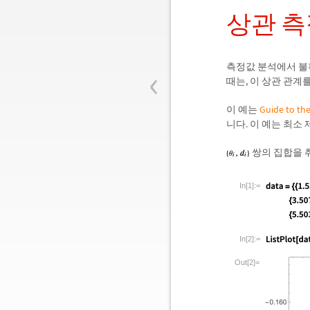
상관 측
‹
측정값 분석에서 불
때는, 이 상관 관계
이 예는
Guide to th
니다. 이 예는 최소
쌍의 집합을 
In[1]:=
In[2]:=
Out[2]=