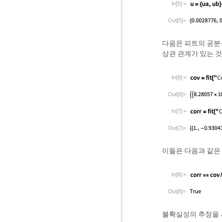
In[5]:=
Out[5]=
다음은 피트의 공분산
상관 관계가 있는 것
In[6]:=
Out[6]=
In[7]:=
Out[7]=
이들은 다음과 같은
In[8]:=
Out[8]=
불확실성의 추정을