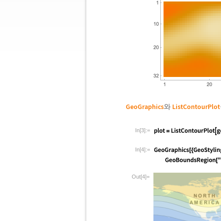
GeoGraphics
와
ListContourPlot
In[3]:=
In[4]:=
Out[4]=