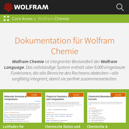
Core Areas
Wolfram
Chemie
Dokumentation für Wolfram
Chemie
Wolfram Chemie
ist integrierter Bestandteil der
Wolfram
Language
. Das vollständige System enthält über 6.000 eingebaute
Funktionen, die alle Bereiche des Rechnens abdecken—alle
sorgfältig integriert, damit sie perfekt zusammenarbeiten.
GUIDE
GUIDE
GUIDE
Leitfaden für
Chemische Daten und
Chemische &