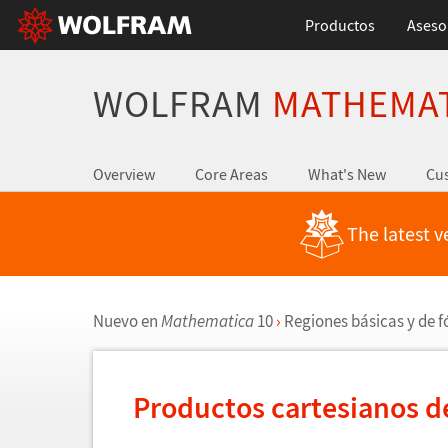
Productos
Aseso
WOLFRAM
MATHEMA
Overview
Core Areas
What's New
Cus
The latest v
Nuevo en
Mathematica
10
›
Regiones b
á
sicas y de f
Productos cartesianos d