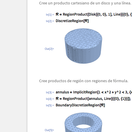
Cree un producto cartesiano de un disco y una l
í
nea.
In[1]:=
In[2]:=
Out[2]=
Cree productos de regi
ó
n con regiones de f
ó
rmula.
In[3]:=
In[4]:=
In[5]:=
Out[5]=