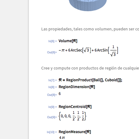
Las propiedades, tales como volumen, pueden ser com
In[6]:=
Out[6]=
Cree y compute con productos de regi
ó
n de cualquie
In[7]:=
In[8]:=
Out[8]=
In[9]:=
Out[9]=
In[10]:=