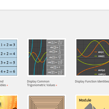
and
Display Common
Display Function Identitie
ables
»
Trigonometric Values
»