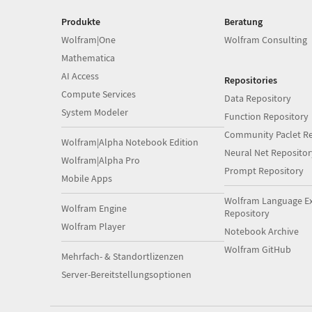
Produkte
Beratung
Wolfram|One
Wolfram Consulting
Mathematica
AI Access
Repositories
Compute Services
Data Repository
System Modeler
Function Repository
Community Paclet Re
Wolfram|Alpha Notebook Edition
Neural Net Repositor
Wolfram|Alpha Pro
Prompt Repository
Mobile Apps
Wolfram Language E
Wolfram Engine
Repository
Wolfram Player
Notebook Archive
Wolfram GitHub
Mehrfach- & Standortlizenzen
Server-Bereitstellungsoptionen