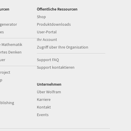
ourcen
Öffentliche Ressourcen
Shop
generator
Produktdownloads
es
User-Portal
Ihr Account
e Mathematik
Zugriff über Ihre Organisation
ertes Denken
uer
Support FAQ
Support kontaktieren
roject
op
Unternehmen
Über Wolfram
Karriere
blishing
Kontakt
Events