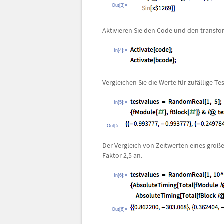
Out[3]=
Aktivieren Sie den Code und den transfo
In[4]:=
Vergleichen Sie die Werte f
ü
r zuf
ä
llige Te
In[5]:=
Out[5]=
Der Vergleich von Zeitwerten eines gro
ß
e
Faktor 2,5 an.
In[6]:=
Out[6]=