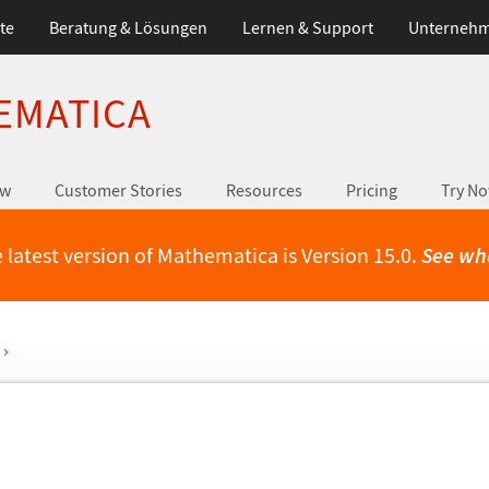
te
Beratung & Lösungen
Lernen & Support
Unterneh
EMATICA
ew
Customer Stories
Resources
Pricing
Try N
 latest version of Mathematica is Version 15.0.
See wh
›