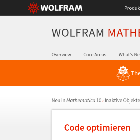
Produk
WOLFRAM
MATH
Overview
Core Areas
What's N
The
Neu in
Mathematica
10
›
Inaktive Objekte
Code optimieren