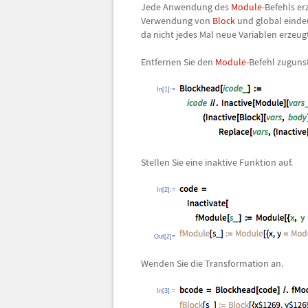
Jede Anwendung des
Module
-Befehls er
Verwendung von
Block
und global eindeu
da nicht jedes Mal neue Variablen erzeu
Entfernen Sie den
Module
-Befehl zuguns
In[1]:=
Stellen Sie eine inaktive Funktion auf.
In[2]:=
Out[2]=
Wenden Sie die Transformation an.
In[3]:=