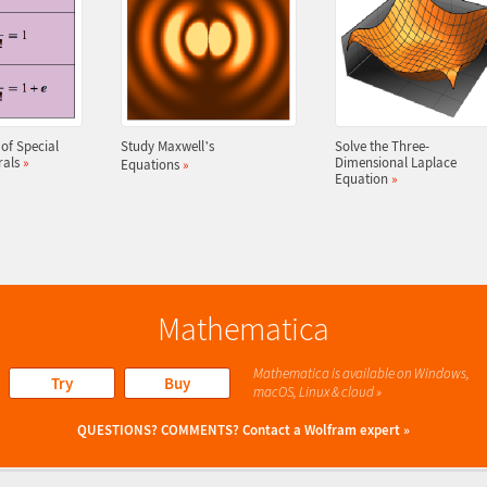
 of Special
Study Maxwell
s
Solve the Three-
’
rals
»
Dimensional Laplace
Equations
»
Equation
»
Mathematica
Mathematica is available on Windows,
Try
Buy
macOS, Linux & cloud »
QUESTIONS? COMMENTS?
Contact a Wolfram expert »