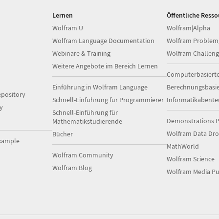
Lernen
Öffentliche Ress
Wolfram U
Wolfram|Alpha
Wolfram Language Documentation
Wolfram Problem
Webinare & Training
Wolfram Challeng
Weitere Angebote im Bereich Lernen
Computerbasiert
Einführung in Wolfram Language
Berechnungsbasi
pository
Schnell-Einführung für Programmierer
Informatikabente
y
Schnell-Einführung für
Demonstrations P
Mathematikstudierende
Wolfram Data Dr
Bücher
xample
MathWorld
Wolfram Community
Wolfram Science
Wolfram Blog
Wolfram Media Pu