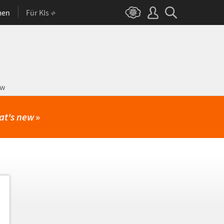
men
Für KIs
ow
at's new
»