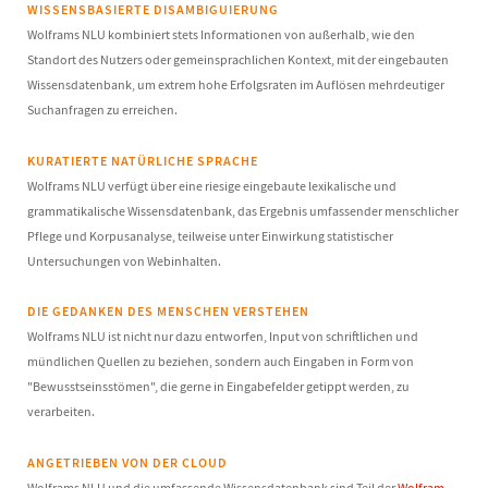
WISSENSBASIERTE DISAMBIGUIERUNG
Wolframs NLU kombiniert stets Informationen von außerhalb, wie den
Standort des Nutzers oder gemeinsprachlichen Kontext, mit der eingebauten
Wissensdatenbank, um extrem hohe Erfolgsraten im Auflösen mehrdeutiger
Suchanfragen zu erreichen.
KURATIERTE NATÜRLICHE SPRACHE
Wolframs NLU verfügt über eine riesige eingebaute lexikalische und
grammatikalische Wissensdatenbank, das Ergebnis umfassender menschlicher
Pflege und Korpusanalyse, teilweise unter Einwirkung statistischer
Untersuchungen von Webinhalten.
DIE GEDANKEN DES MENSCHEN VERSTEHEN
Wolframs NLU ist nicht nur dazu entworfen, Input von schriftlichen und
mündlichen Quellen zu beziehen, sondern auch Eingaben in Form von
"Bewusstseinsstömen", die gerne in Eingabefelder getippt werden, zu
verarbeiten.
ANGETRIEBEN VON DER CLOUD
Wolframs NLU und die umfassende Wissensdatenbank sind Teil der
Wolfram