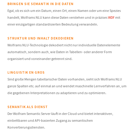
BRINGEN SIE SEMANTIK IN DIE DATEN
Egal, ob es sich um ein Datum, einen Ort, einen Namen oder um eine Spezies
handelt, Wolframs NLU kann diese Daten verstehen und in präzises
WDF
mit
einer einzigartigen standardisierten Bedeutung verwandeln.
STRUKTUR UND INHALT DEKODIEREN
Wolframs NLU-Technologie dekodiert nicht nur individuelle Datenelemente
automatisch, sondern auch, wie Daten in Tabellen- oder anderer Form
organisiert und voneinander getrennt sind.
LINGUISTIK EN GROS
Sind große Mengen tabellarischer Daten vorhanden, sieht sich Wolframs NLU
ganze Spalten etc. auf einmal an und wendet maschinelle Lernverfahren an, um
die gegebenen Interpretationen zu adaptieren und zu optimieren.
SEMANTIK ALS DIENST
Der Wolfram Semantic Server läuft in der Cloud und bietet interaktiven,
einbettbaren und API-basierten Zugang zu semantischen
Konvertierungsdiensten.