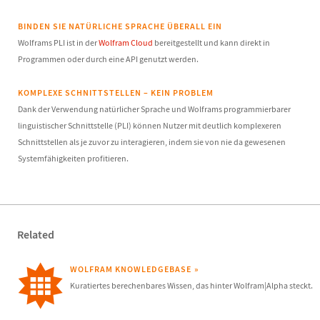
BINDEN SIE NATÜRLICHE SPRACHE ÜBERALL EIN
Wolframs PLI ist in der
Wolfram Cloud
bereitgestellt und kann direkt in
Programmen oder durch eine API genutzt werden.
KOMPLEXE SCHNITTSTELLEN – KEIN PROBLEM
Dank der Verwendung natürlicher Sprache und Wolframs programmierbarer
linguistischer Schnittstelle (PLI) können Nutzer mit deutlich komplexeren
Schnittstellen als je zuvor zu interagieren, indem sie von nie da gewesenen
Systemfähigkeiten profitieren.
Related
WOLFRAM KNOWLEDGEBASE
Kuratiertes berechenbares Wissen, das hinter Wolfram|Alpha steckt.