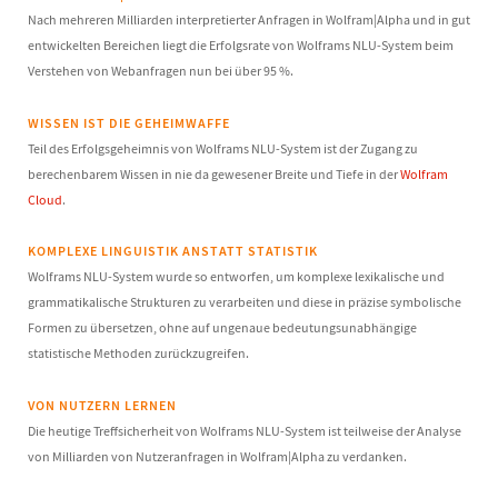
Nach mehreren Milliarden interpretierter Anfragen in Wolfram|Alpha und in gut
entwickelten Bereichen liegt die Erfolgsrate von Wolframs NLU-System beim
Verstehen von Webanfragen nun bei über 95 %.
WISSEN IST DIE GEHEIMWAFFE
Teil des Erfolgsgeheimnis von Wolframs NLU-System ist der Zugang zu
berechenbarem Wissen in nie da gewesener Breite und Tiefe in der
Wolfram
Cloud
.
KOMPLEXE LINGUISTIK ANSTATT STATISTIK
Wolframs NLU-System wurde so entworfen, um komplexe lexikalische und
grammatikalische Strukturen zu verarbeiten und diese in präzise symbolische
Formen zu übersetzen, ohne auf ungenaue bedeutungsunabhängige
statistische Methoden zurückzugreifen.
VON NUTZERN LERNEN
Die heutige Treffsicherheit von Wolframs NLU-System ist teilweise der Analyse
von Milliarden von Nutzeranfragen in Wolfram|Alpha zu verdanken.