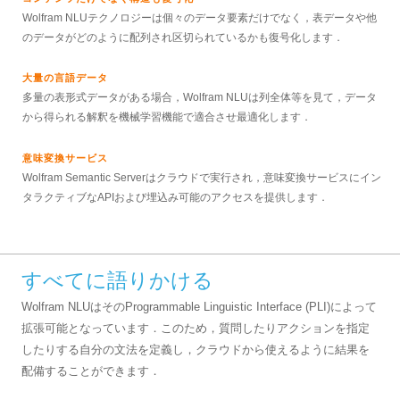
Wolfram NLUテクノロジーは個々のデータ要素だけでなく，表データや他
のデータがどのように配列され区切られているかも復号化します．
大量の言語データ
多量の表形式データがある場合，Wolfram NLUは列全体等を見て，データ
から得られる解釈を機械学習機能で適合させ最適化します．
意味変換サービス
Wolfram Semantic Serverはクラウドで実行され，意味変換サービスにイン
タラクティブなAPIおよび埋込み可能のアクセスを提供します．
すべてに語りかける
Wolfram NLUはそのProgrammable Linguistic Interface (PLI)によって
拡張可能となっています．このため，質問したりアクションを指定
したりする自分の文法を定義し，クラウドから使えるように結果を
配備することができます．