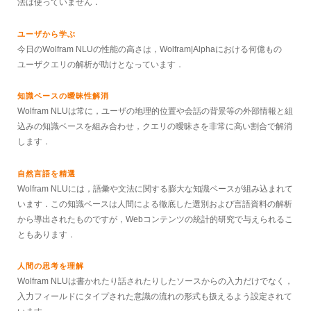
法は使っていません．
ユーザから学ぶ
今日のWolfram NLUの性能の高さは，Wolfram|Alphaにおける何億もの
ユーザクエリの解析が助けとなっています．
知識ベースの曖昧性解消
Wolfram NLUは常に，ユーザの地理的位置や会話の背景等の外部情報と組
込みの知識ベースを組み合わせ，クエリの曖昧さを非常に高い割合で解消
します．
自然言語を精選
Wolfram NLUには，語彙や文法に関する膨大な知識ベースが組み込まれて
います．この知識ベースは人間による徹底した選別および言語資料の解析
から導出されたものですが，Webコンテンツの統計的研究で与えられるこ
ともあります．
人間の思考を理解
Wolfram NLUは書かれたり話されたりしたソースからの入力だけでなく，
入力フィールドにタイプされた意識の流れの形式も扱えるよう設定されて