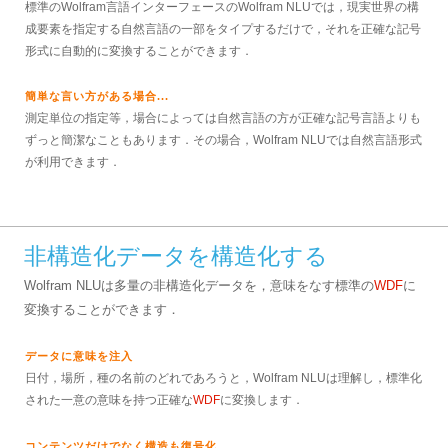
標準のWolfram言語インターフェースのWolfram NLUでは，現実世界の構
成要素を指定する自然言語の一部をタイプするだけで，それを正確な記号
形式に自動的に変換することができます．
簡単な言い方がある場合...
測定単位の指定等，場合によっては自然言語の方が正確な記号言語よりも
ずっと簡潔なこともあります．その場合，Wolfram NLUでは自然言語形式
が利用できます．
非構造化データを構造化する
Wolfram NLUは多量の非構造化データを，意味をなす標準の
WDF
に
変換することができます．
データに意味を注入
日付，場所，種の名前のどれであろうと，Wolfram NLUは理解し，標準化
された一意の意味を持つ正確な
WDF
に変換します．
コンテンツだけでなく構造も復号化