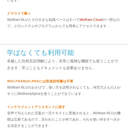
います．
クラウドで動く
Wolfram NLUとその大きな知識ベースはすべて
Wolfram Cloud
の一部なの
で，どのシステムやプログラムからでも簡単にアクセスできます．
学ばなくても利用可能
卓越した自然言語理解により，非常に複雑な機能でも使うことがで
きます．学ぶこともドキュメントも必要ありません．
WOLFRAM|ALPHAには取扱説明書は不要
Wolfram NLUのおかげで，使い方を説明されなくても，何百万人もの人が
すぐにWolfram|Alphaを使うことができています．
インテリジェントアシスタントに話す
音声で与えられた言葉が一旦テキストに変換されると，Wolfram NLUの機
能は広範であるので，言われたことが何であれ，それを使い何をすべきか
を決定することができます．