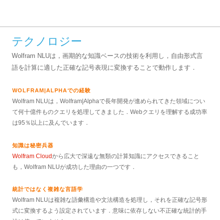
テクノロジー
Wolfram NLUは，画期的な知識ベースの技術を利用し，自由形式言
語を計算に適した正確な記号表現に変換することで動作します．
WOLFRAM|ALPHAでの経験
Wolfram NLUは，Wolfram|Alphaで長年開発が進められてきた領域につい
て何十億件ものクエリを処理してきました．Webクエリを理解する成功率
は95％以上に及んでいます．
知識は秘密兵器
Wolfram Cloud
から広大で深遠な無類の計算知識にアクセスできること
も，Wolfram NLUが成功した理由の一つです．
統計ではなく複雑な言語学
Wolfram NLUは複雑な語彙構造や文法構造を処理し，それを正確な記号形
式に変換するよう設定されています．意味に依存しない不正確な統計的手