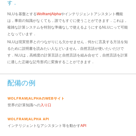
す．
NLUを基盤とする
Wolfram|Alpha
やインテリジェントアシスタント機能
は，事前の知識がなくても，誰でもすぐに使うことができます．これは，
複雑な計算システムを特別な準備なしで使えるようにするNLUにって可能
となっています．
NLUは現実世界とのつながりにも欠かせません．何かに言及する方法を知
るために説明書を読みたい人などいません．自然言語が使いたいだけで
す．NLUは，高精度の計算言語と自然言語を組み合せて，自然言語を計算
に適した正確な記号形式に変換することができます．
配備の例
WOLFRAM|ALPHAのWEBサイト
世界の計算知識への
入り口
WOLFRAM|ALPHA API
インテリジェントなアシスタント等を動かす
API