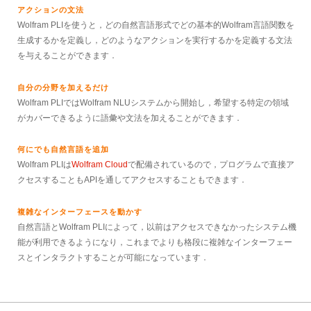
アクションの文法
Wolfram PLIを使うと，どの自然言語形式でどの基本的Wolfram言語関数を
生成するかを定義し，どのようなアクションを実行するかを定義する文法
を与えることができます．
自分の分野を加えるだけ
Wolfram PLIではWolfram NLUシステムから開始し，希望する特定の領域
がカバーできるように語彙や文法を加えることができます．
何にでも自然言語を追加
Wolfram PLIは
Wolfram Cloud
で配備されているので，プログラムで直接ア
クセスすることもAPIを通してアクセスすることもできます．
複雑なインターフェースを動かす
自然言語とWolfram PLIによって，以前はアクセスできなかったシステム機
能が利用できるようになり，これまでよりも格段に複雑なインターフェー
スとインタラクトすることが可能になっています．