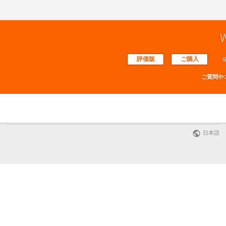
W
評価版
ご購入
S
ご質問や
日本語