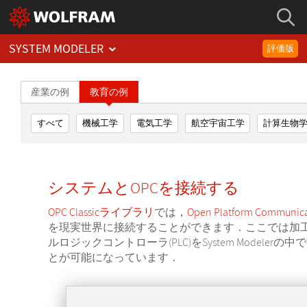
SYSTEM MODELER
評価版
産業の例
教育の例
すべて
機械工学
電気工学
航空宇宙工学
計算生物
システムとOPCを接続する
OPC Classicライブラリ
では，
Open Platform Communic
を現実世界に接続することができます．ここでは加
ルロジックコントローラ(PLC)をSystem Modele
とが可能になっています．