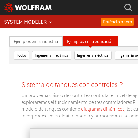
SYSTEM MODELER
Pruébelo ahora
Ejemplos en la industria
Ejemplos en la educación
Todos
Ingeniería mecánica
Ingeniería eléctrica
Ingeniería a
Sistema de tanques con controles PI
Un problema clásico de control es controlar el nivel de a
exploraremos el funcionamiento de tres controladores PI u
modelo de tanques contiene
diagramas dinámicos
, los 
incorporarse en cualquier modelo y proporciona una anim