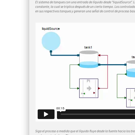
El sistema de tanques con una entrada de líquido desde "liquidSource".
constante, la cual se triplica después de un cierto tiempo. Los controlado
en sus respectivos tanques y generan una señal de control de proceso ba
Siga el proceso a medida que el líquido fluye desde la fuente hacia los tr