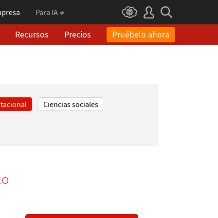
presa
Para IA
Recursos
Precios
Pruébelo ahora
tacional
Ciencias sociales
co