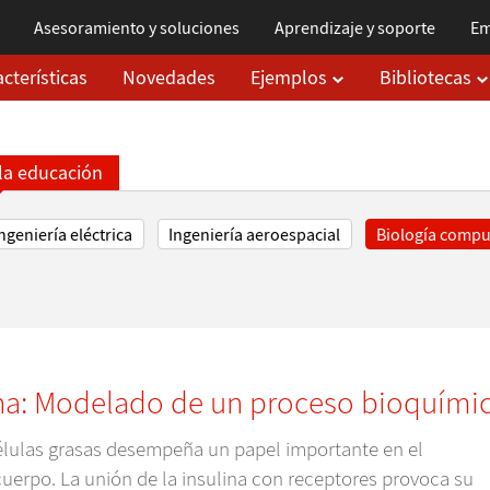
Asesoramiento y soluciones
Aprendizaje
y soporte
Em
cterísticas
Novedades
Ejemplos
Bibliotecas
la educación
ngeniería eléctrica
Ingeniería aeroespacial
Biología compu
ina: Modelado de un proceso bioquími
células grasas desempeña un papel importante en el
 cuerpo. La unión de la insulina con receptores provoca su