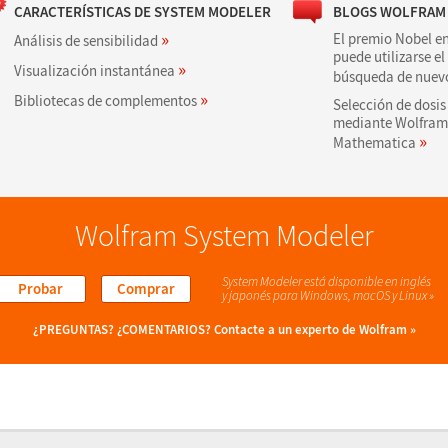
CARACTERÍSTICAS DE SYSTEM MODELER
BLOGS WOLFRAM
»
El premio Nobel e
Análisis de sensibilidad
puede utilizarse e
»
Visualización instantánea
búsqueda de nuev
»
Bibliotecas de complementos
Selección de dosi
mediante Wolfram
»
Mathematica
Wolfram System Modeler
System Modeler está disponible en inglés
Probar
Comprar
y japonés
para Windows, macOS y Linux »
¿PREGUNTAS? ¿COMENTARIOS?
Contacte a un experto de Wolfram »