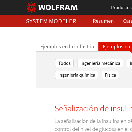
Productos
SYSTEM MODELER
Resumen
Cara
Ejemplos en la industria
Ejemplos en 
Todos
Ingeniería mecánica
I
Ingeniería química
Física
Señalización de insul
La señalización de la insulina en 
control del nivel de glucosa en el