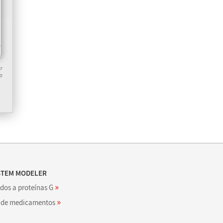
ar
o
STEM MODELER
»
dos a proteínas G
»
s de medicamentos