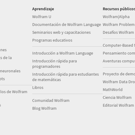
Aprendizaje
Recursos público
Wolfram U
Wolfram|Alpha
Documentación de Wolfram Language
Wolfram Problem
Seminarios web y capacitaciones
Desafíos Wolfram
Programas educativos
Computer-Based 
ones
Introducción a Wolfram Language
Pensamiento com
s de la
Introducción rápida para
Aventuras comput
programadores
 neuronales
Proyecto de demo
Introducción rápida para estudiantes
pts
de matemáticas
Wolfram Data Dr
Libros
MathWorld
plos de Wolfram
Ciencia Wolfram
Comunidad Wolfram
s
Editorial Wolfram
Blog Wolfram