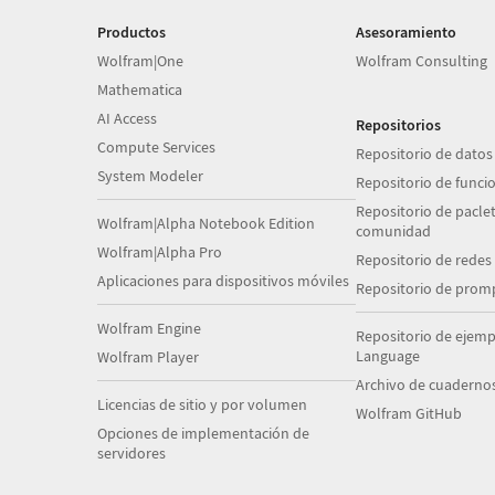
Productos
Asesoramiento
Wolfram|One
Wolfram Consulting
Mathematica
AI Access
Repositorios
Compute Services
Repositorio de datos
System Modeler
Repositorio de funci
Repositorio de paclet
Wolfram|Alpha Notebook Edition
comunidad
Wolfram|Alpha Pro
Repositorio de redes
Aplicaciones para dispositivos móviles
Repositorio de prom
Wolfram Engine
Repositorio de ejem
Language
Wolfram Player
Archivo de cuaderno
Licencias de sitio y por volumen
Wolfram GitHub
Opciones de implementación de
servidores