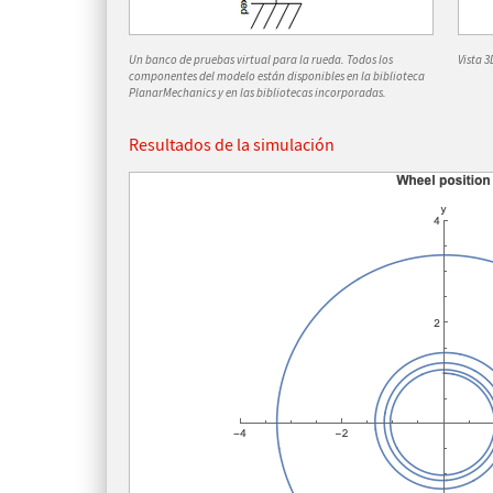
Un banco de pruebas virtual para la rueda. Todos los
Vista 
componentes del modelo están disponibles en la biblioteca
PlanarMechanics y en las bibliotecas incorporadas.
Resultados de la simulación