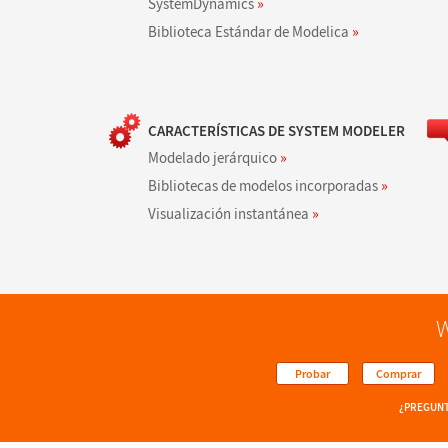
SystemDynamics
»
Biblioteca Estándar de Modelica
»
CARACTERÍSTICAS DE SYSTEM MODELER
Modelado jerárquico
»
Bibliotecas de modelos incorporadas
»
Visualización instantánea
»
W
Probar
Comprar
¿PREGUNT