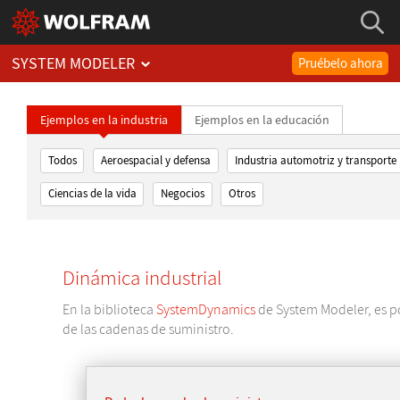
SYSTEM MODELER
Pruébelo ahora
Ejemplos en la industria
Ejemplos en la educación
Todos
Aeroespacial y defensa
Industria automotriz y transporte
Ciencias de la vida
Negocios
Otros
Dinámica industrial
En la biblioteca
SystemDynamics
de System Modeler, es po
de las cadenas de suministro.