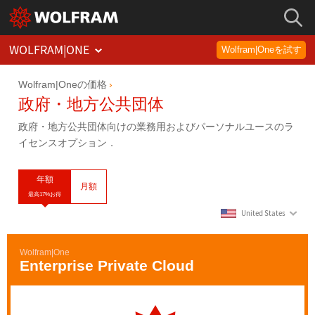
WOLFRAM
|
ONE
Wolfram|Oneを試す
Wolfram|Oneの価格
政府・地方公共団体
政府・地方公共団体向けの業務用およびパーソナルユースのラ
イセンスオプション．
年額
月額
最高17%お得
United States
Wolfram|One
Enterprise Private Cloud