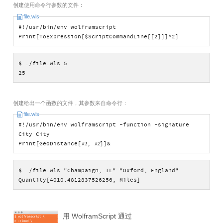
创建使用命令行参数的文件：
file.wls
#!/usr/bin/env wolframscript
Print[ToExpression[$ScriptCommandLine[[2]]]^2]
$
./file.wls 5
25
创建给出一个函数的文件，其参数来自命令行：
file.wls
#!/usr/bin/env wolframscript -function -signature
City City
Print[GeoDistance[
#1
,
#2
]]&
$
./file.wls "Champaign, IL" "Oxford, England"
Quantity[4010.4812837526256, Miles]
用 WolframScript 通过