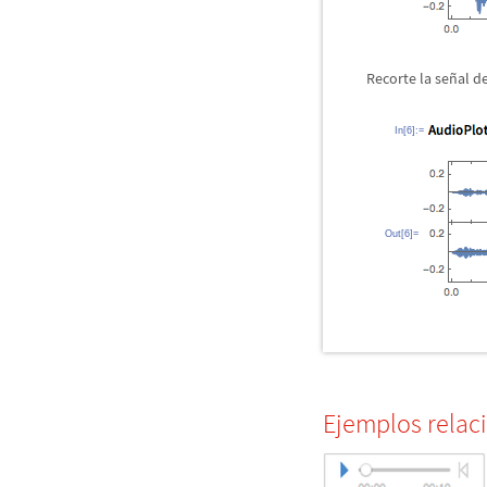
Recorte la se
ñ
al d
In[6]:=
Out[6]=
Ejemplos relac