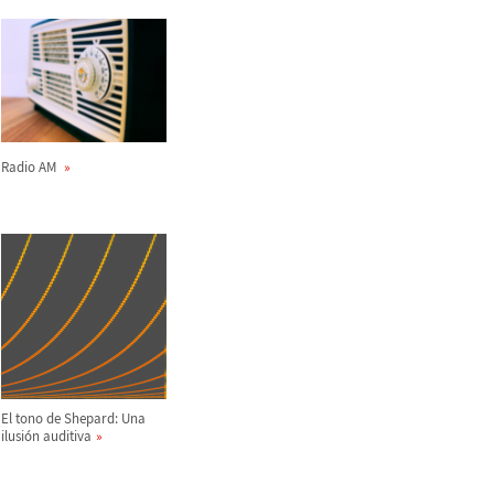
Radio AM
El tono de Shepard: Una
ilusi
ó
n auditiva