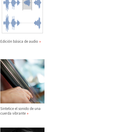
Edici
ó
n b
á
sica de audio
Sintetice el sonido de una
cuerda vibrante