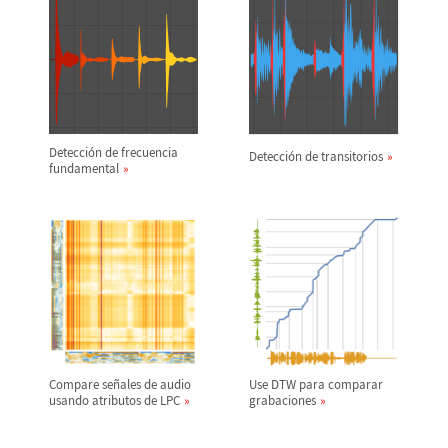
Detecci
ó
n de frecuencia
Detecci
ó
n de transitorios
fundamental
Compare se
ñ
ales de audio
Use DTW para comparar
usando atributos de LPC
grabaciones