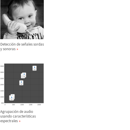
Detecci
ó
n de se
ñ
ales sordas
y sonoras
Agrupaci
ó
n de audio
usando caracter
í
sticas
espectrales