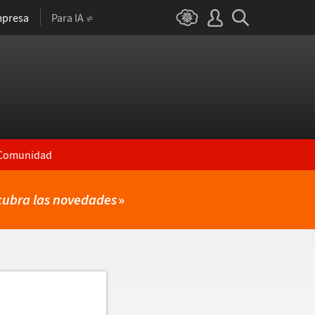
presa
Para IA
Comunidad
cubra las novedades
»