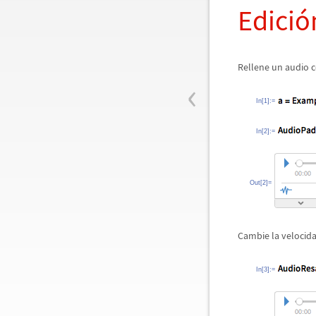
Edici
ó
Rellene un audio c
‹
In[1]:=
In[2]:=
Out[2]=
Cambie la velocida
In[3]:=