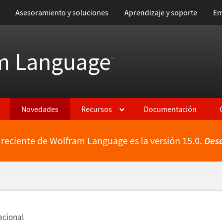
Asesoramiento y soluciones
Aprendizaje y soporte
Em
m Language
™
Novedades
Recursos
Documentación
 reciente de Wolfram Language es la versión 15.0.
Des
ientes
acional