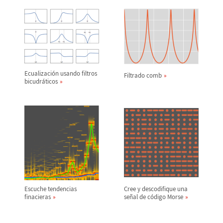
Ecualizaci
ó
n usando filtros
Filtrado comb
bicudr
á
ticos
Escuche tendencias
Cree y descodifique una
finacieras
se
ñ
al de c
ó
digo Morse