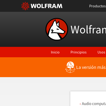
Productos
Wolfra
Inicio
Principios
Usos
La versión más
Regresar a Características más rec
Audio comput