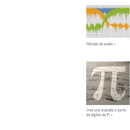
Filtrado de audio
Cree una melod
í
a a partir
de d
í
gitos de Pi