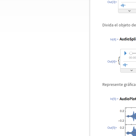
Out[3]=
Divida el objeto d
In[4]:=
Out[4]=
Represente gr
á
fic
In[5]:=
Out[5]=