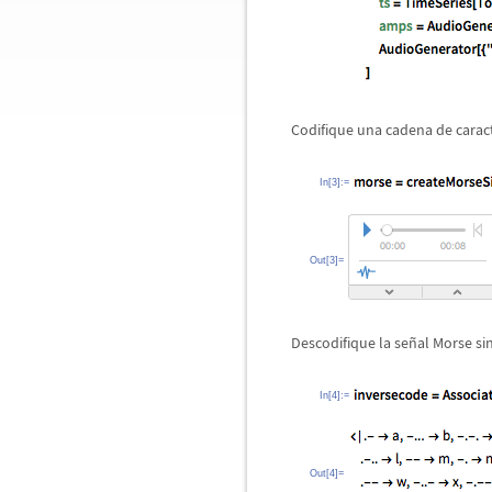
Codifique una cadena de carac
In[3]:=
Out[3]=
Descodifique la se
ñ
al Morse si
In[4]:=
Out[4]=