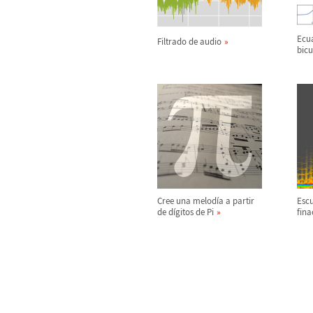
Ecua
Filtrado de audio
bic
Cree una melod
í
a a partir
Esc
de d
í
gitos de Pi
fina