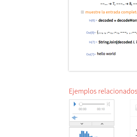
muestre la entrada comple
In[6]:=
Out[6]=
In[7]:=
Out[7]=
Ejemplos relacionado