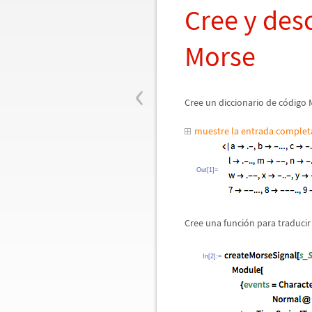
Cree y des
Morse
‹
Cree un diccionario de c
ó
digo 
muestre la entrada comple
Out[1]=
Cree una funci
ó
n para traduci
In[2]:=