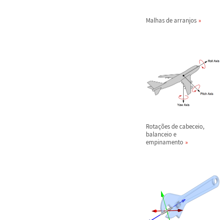
Malhas de arranjos
Rota
ç
õ
es de cabeceio,
balanceio e
empinamento