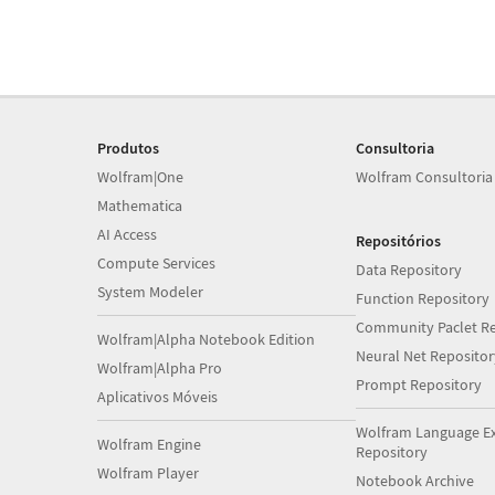
Produtos
Consultoria
Wolfram|One
Wolfram Consultoria
Mathematica
AI Access
Repositórios
Compute Services
Data Repository
System Modeler
Function Repository
Community Paclet Re
Wolfram|Alpha Notebook Edition
Neural Net Repositor
Wolfram|Alpha Pro
Prompt Repository
Aplicativos Móveis
Wolfram Language E
Wolfram Engine
Repository
Wolfram Player
Notebook Archive