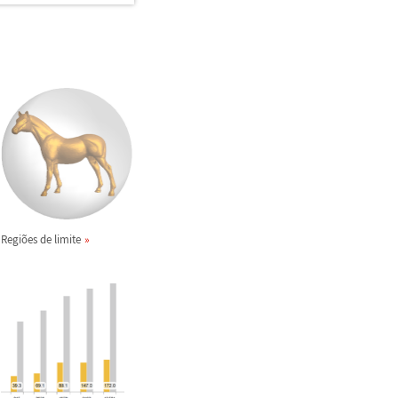
Regi
õ
es de limite