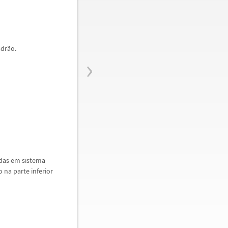
adr
ã
o.
›
adas em sistema
 na parte inferior