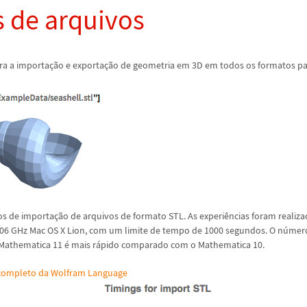
 de arquivos
ra a importa
ç
ã
o e exporta
ç
ã
o de geometria em 3D em todos os formatos p
s de importa
ç
ã
o de arquivos de formato STL. As experi
ê
ncias foram realiz
.06 GHz Mac OS X Lion, com um limite de tempo de 1000 segundos. O n
ú
mero
 Mathematica 11
é
mais r
á
pido comparado com o Mathematica 10.
 completo da Wolfram Language