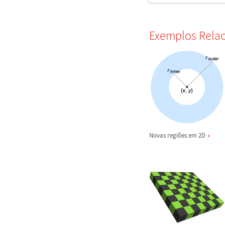
Exemplos Rela
Novas regi
õ
es em 2D