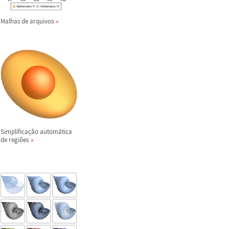
Malhas de arquivos
Simplifica
ç
ã
o autom
á
tica
de regi
õ
es