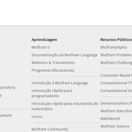
Aprendizagem
Recursos Público
Wolfram U
Wolfram|Alpha
Documentação da Wolfram Language
Wolfram Problem
Webinars & Treinamento
Wolfram Challeng
Programas Educacionais
Computer-Based 
Introdução à Wolfram Language
Computational Th
pository
Introdução rápida para
Computational A
y
programadores
Demonstrations P
Introdução rápida para estudantes de
matemática
Wolfram Data Dr
xample
Livros
MathWorld
Wolfram Science
Wolfram Community