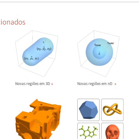
cionados
Novas regi
õ
es em 3D
Novas regi
õ
es em nD