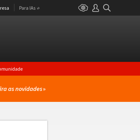
resa
Para IAs
omunidade
ira as novidades
»