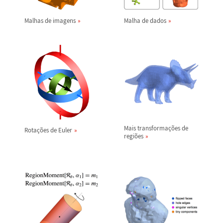
Malhas de imagens
Malha de dados
Mais transforma
ç
õ
es de
Rota
ç
õ
es de Euler
regi
õ
es