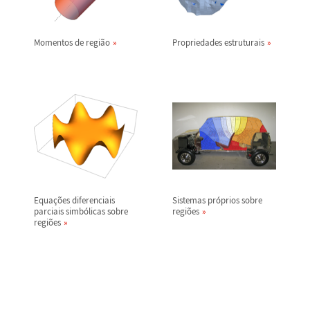
Momentos de regi
ã
o
Propriedades estruturais
Equa
ç
õ
es diferenciais
Sistemas pr
ó
prios sobre
parciais simb
ó
licas sobre
regi
õ
es
regi
õ
es