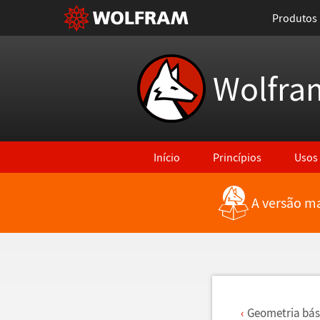
Produtos
Wolfra
Início
Princípios
Usos
A versão ma
Voltar para Últimas Novidades
Geometria b
á
s