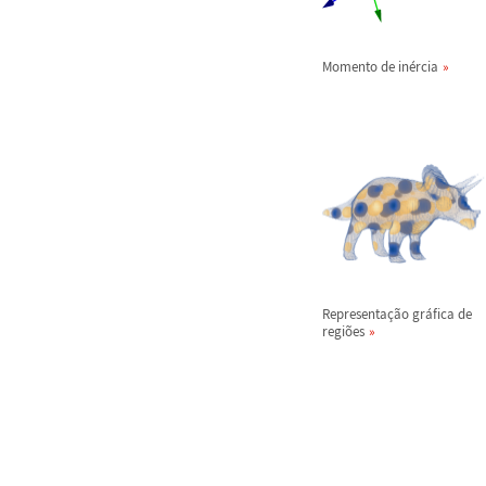
Momento de in
é
rcia
Representa
ç
ã
o gr
á
fica de
regi
õ
es