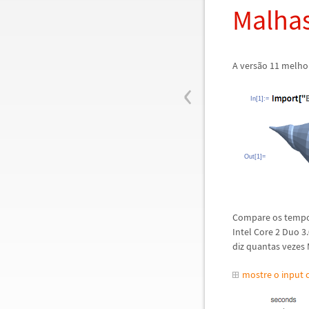
Malhas
A vers
ã
o 11 melho
‹
In[1]:=
Out[1]=
Compare os tempo
Intel Core 2 Duo 3
diz quantas vezes
mostre o input