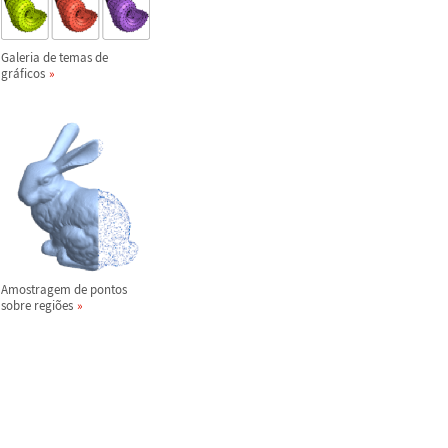
Galeria de temas de
gr
á
ficos
Amostragem de pontos
sobre regi
õ
es