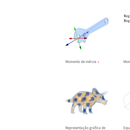
Momento de in
é
rcia
Mom
Representa
ç
ã
o gr
á
fica de
Equ