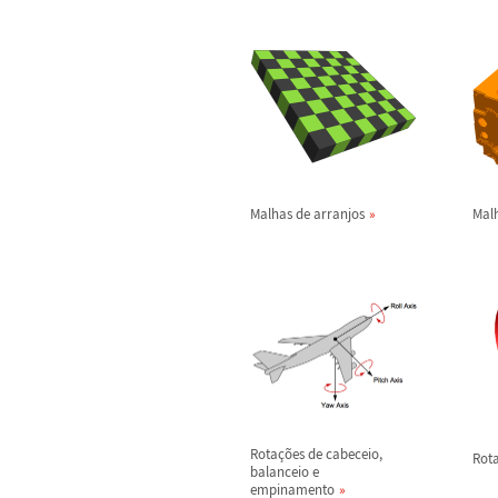
Malhas de arranjos
Mal
Rota
ç
õ
es de cabeceio,
Rot
balanceio e
empinamento