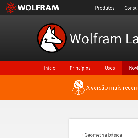
Produtos
Consul
Wolfram L
Início
Princípios
Usos
Nov
A versão mais recen
Voltar para Últimas Novidades
Geometria b
á
sica