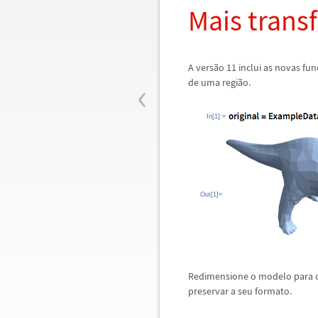
Mais trans
A vers
ã
o 11 inclui as novas fun
‹
de uma regi
ã
o.
In[1]:=
Out[1]=
Redimensione o modelo para c
preservar a seu formato.