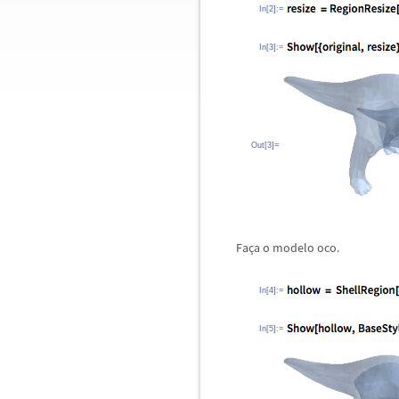
In[2]:=
In[3]:=
Out[3]=
Fa
ç
a o modelo oco.
In[4]:=
In[5]:=