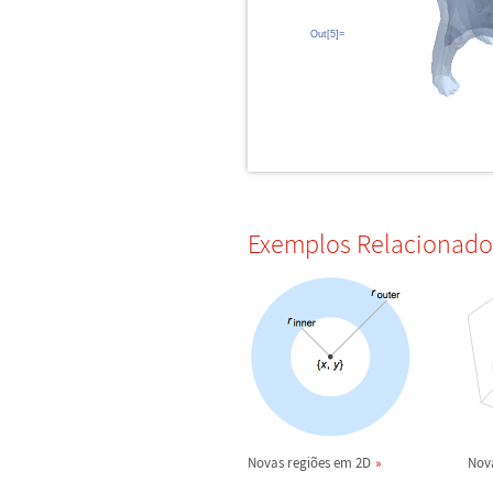
Out[5]=
Exemplos Relacionado
Novas regi
õ
es em 2D
Nova