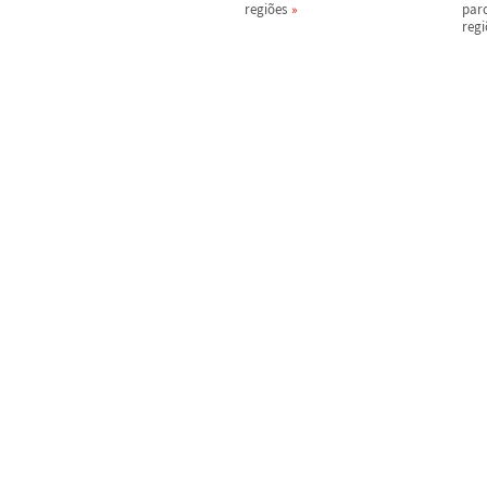
regi
õ
es
parc
regi