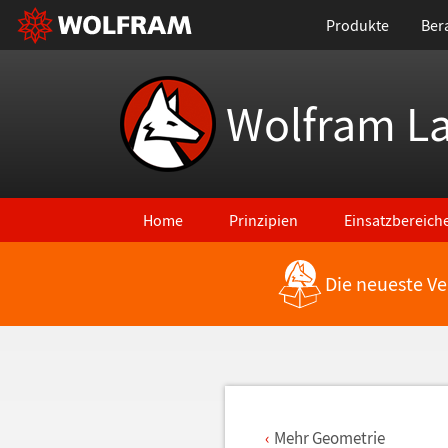
Produkte
Ber
Wolfram L
Home
Prinzipien
Einsatzbereich
Die neueste Ve
Zurück zu den neuesten Features
Mehr Geometrie