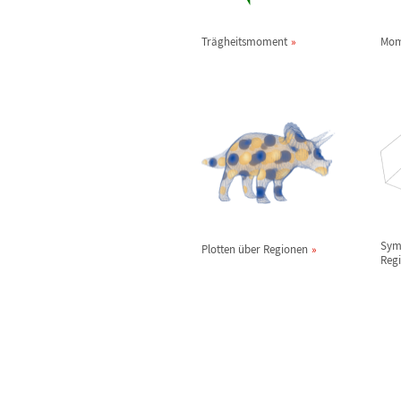
Tr
ä
gheitsmoment
Mom
Sym
Plotten
ü
ber Regionen
Reg