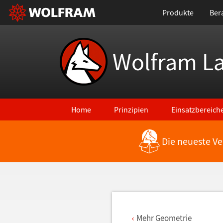
Produkte
Ber
Wolfram L
Home
Prinzipien
Einsatzbereich
Die neueste Ve
Zurück zu den neuesten Features
Mehr Geometrie