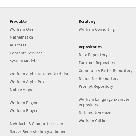
Produkte
Beratung
Wolfram|One
Wolfram Consulting
Mathematica
AI Access
Repositories
Compute Services
Data Repository
System Modeler
Function Repository
Community Paclet Repository
Wolfram|Alpha Notebook Edition
Neural Net Repository
Wolfram|Alpha Pro
Prompt Repository
Mobile Apps
Wolfram Language Example
Wolfram Engine
Repository
Wolfram Player
Notebook Archive
Wolfram GitHub
Mehrfach- & Standortlizenzen
Server-Bereitstellungsoptionen