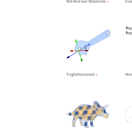
Roll-Nick-Gier-Rotationen
Eule
Tr
ä
gheitsmoment
Mom