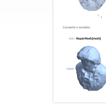
Conserte o modelo.
In[3]:=
Out[3]=