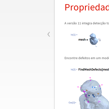
Propriedad
A vers
ã
o 11 integra detec
ç
ã
o t
‹
In[1]:=
Encontre defeitos em um mode
In[2]:=
Out[2]=