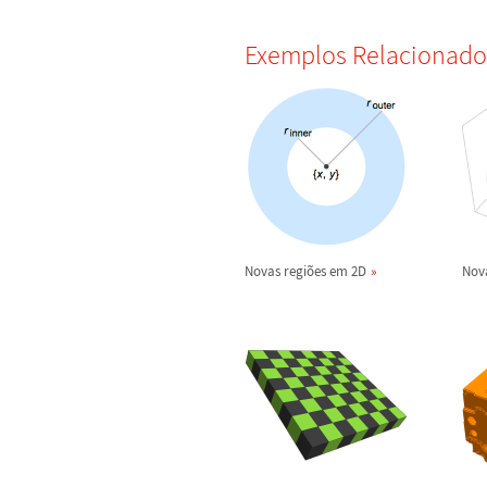
Exemplos Relacionado
Novas regi
õ
es em 2D
Nova