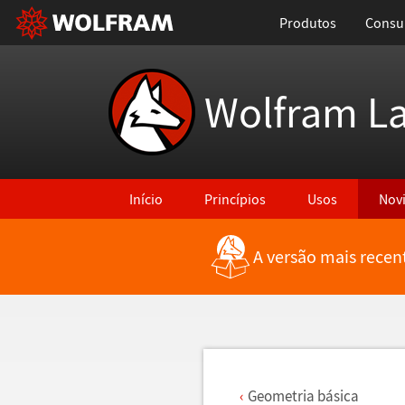
Produtos
Consul
Wolfram L
Início
Princípios
Usos
Nov
A versão mais recen
Voltar para Últimas Novidades
Geometria b
á
sica