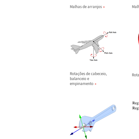
Malhas de arranjos
Mal
Rota
ç
õ
es de cabeceio,
Rot
balanceio e
empinamento