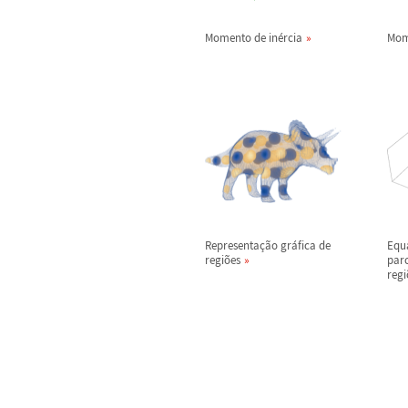
Momento de in
é
rcia
Mom
Representa
ç
ã
o gr
á
fica de
Equ
regi
õ
es
parc
regi