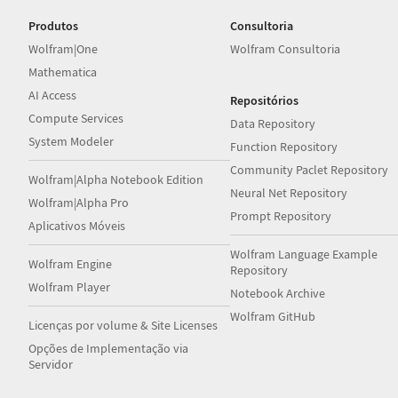
Produtos
Consultoria
Wolfram|One
Wolfram Consultoria
Mathematica
AI Access
Repositórios
Compute Services
Data Repository
System Modeler
Function Repository
Community Paclet Repository
Wolfram|Alpha Notebook Edition
Neural Net Repository
Wolfram|Alpha Pro
Prompt Repository
Aplicativos Móveis
Wolfram Language Example
Wolfram Engine
Repository
Wolfram Player
Notebook Archive
Wolfram GitHub
Licenças por volume & Site Licenses
Opções de Implementação via
Servidor