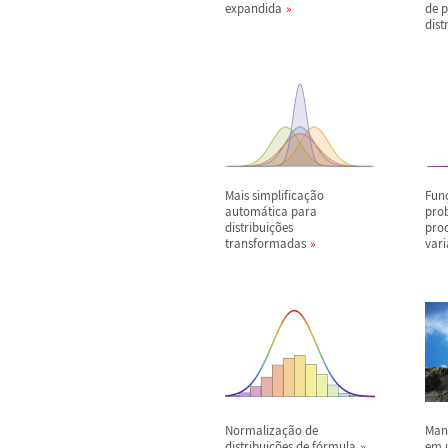
expandida
de 
dist
Mais simplifica
ç
ã
o
Fun
autom
á
tica para
pro
distribui
ç
õ
es
pro
transformadas
vari
Normaliza
ç
ã
o de
Man
distribui
ç
õ
es de f
ó
rmula
em 