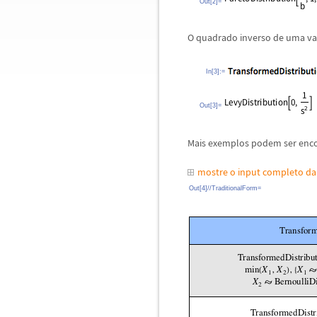
Out[2]=
O quadrado inverso de uma va
In[3]:=
Out[3]=
Mais exemplos podem ser enco
mostre o input completo d
Out[4]//TraditionalForm=