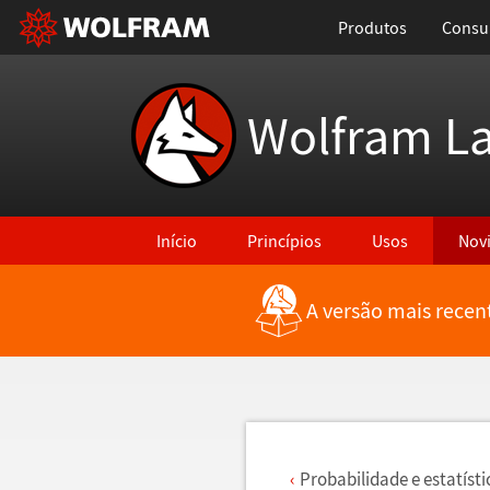
Produtos
Consul
Wolfram L
Início
Princípios
Usos
Nov
A versão mais recen
Voltar para Últimas Novidades
Probabilidade e estat
í
st