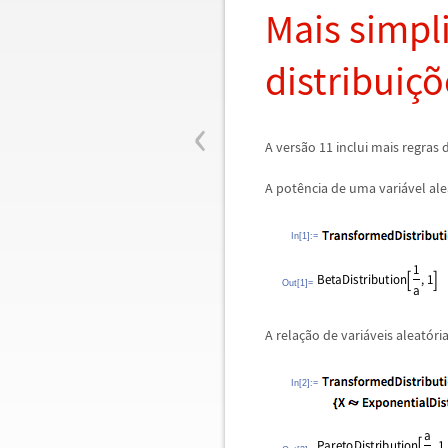
Mais simpli
distribui
ç
õ
‹
A vers
ã
o 11 inclui mais regras 
A pot
ê
ncia de uma vari
á
vel ale
In[1]:=
Out[1]=
A rela
ç
ã
o de vari
á
veis aleat
ó
ri
In[2]:=