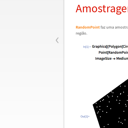
Amostrage
RandomPoint
faz uma amostr
‹
regi
ã
o.
In[1]:=
Out[1]=