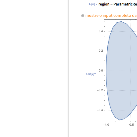
In[6]:=
mostre o input completo d
Out[7]=