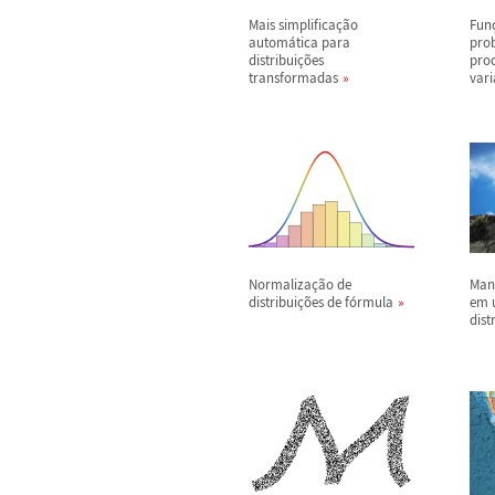
Mais simplifica
ç
ã
o
Fun
autom
á
tica para
pro
distribui
ç
õ
es
pro
transformadas
vari
Normaliza
ç
ã
o de
Man
distribui
ç
õ
es de f
ó
rmula
em 
dist