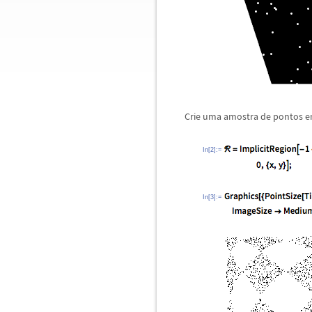
Crie uma amostra de pontos e
In[2]:=
In[3]:=