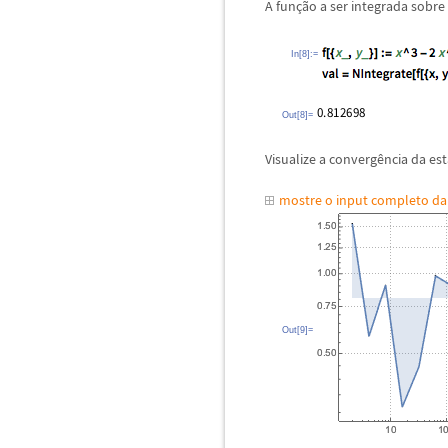
A fun
ç
ã
o a ser integrada sobr
In[8]:=
Out[8]=
Visualize a converg
ê
ncia da est
mostre o input completo d
Out[9]=