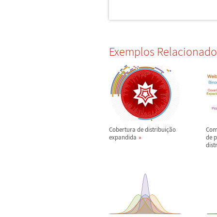
Exemplos Relacionado
Cobertura de distribui
ç
ã
o
Com
expandida
de 
dist