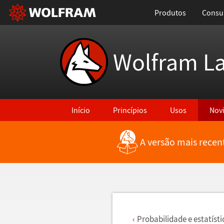
Produtos
Consul
Wolfram L
Início
Princípios
Usos
Nov
A versão mais recen
Voltar para Últimas Novidades
Probabilidade e estat
í
st