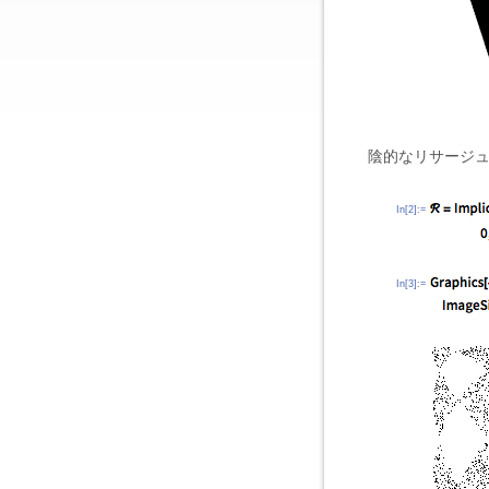
陰的なリサージュ(L
In[2]:=
In[3]:=