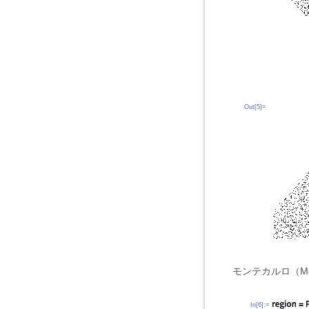
Out[5]=
モンテカルロ（M
In[6]:=