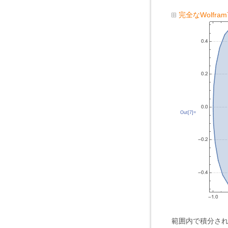
完全なWolfr
Out[7]=
範囲内で積分さ