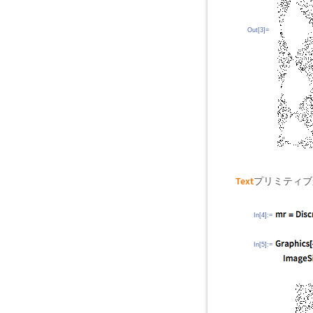
Out[3]=
Text
プリミティブ
In[4]:=
In[5]:=