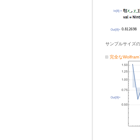
In[8]:=
Out[8]=
サンプルサイズ
完全なWolfr
Out[9]=