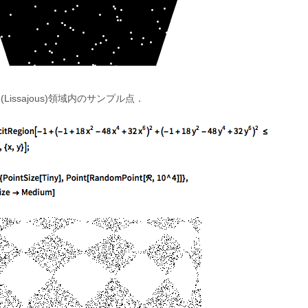
issajous)領域内のサンプル点．