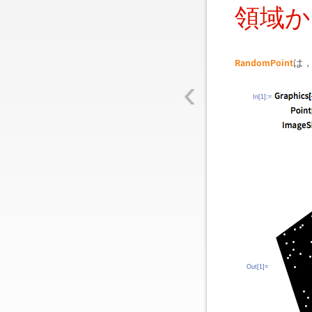
領域か
RandomPoint
は
‹
In[1]:=
Out[1]=