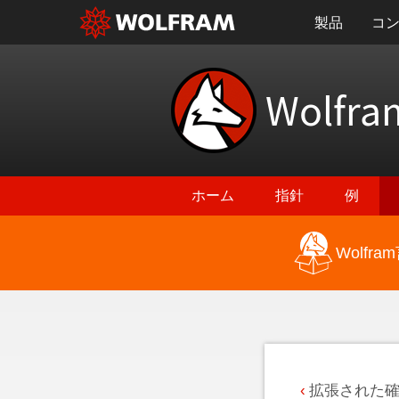
製品
コ
Wolfra
ホーム
指針
例
Wolf
最新機能に戻る
拡張された