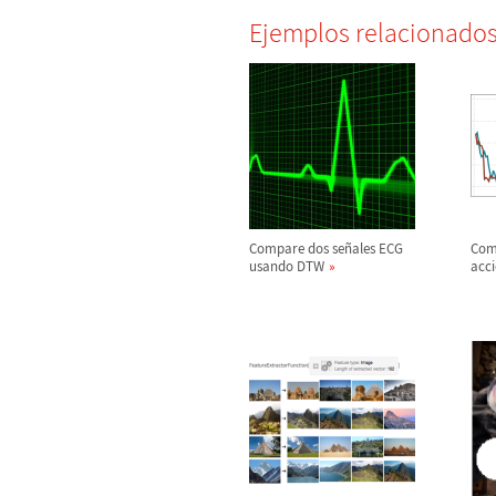
Ejemplos relacionado
Compare dos se
ñ
ales ECG
Comp
usando DTW
acc