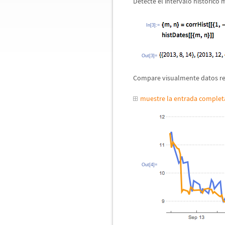
Detecte el intervalo hist
ó
rico 
In[3]:=
Out[3]=
Compare visualmente datos rec
muestre la entrada comple
Out[4]=