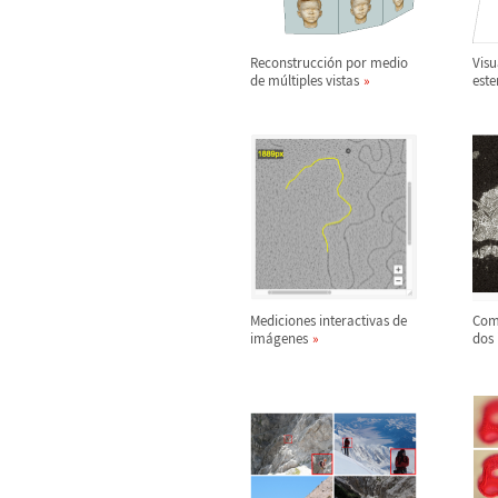
Reconstrucci
ó
n por medio
Visu
de m
ú
ltiples vistas
est
Mediciones interactivas de
Com
im
á
genes
dos