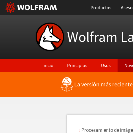
Productos
Aseso
Wolfram L
Inicio
Principios
Usos
Nov
La versión más reciente
Regresar a Características más recientes
Procesamiento de im
á
ge