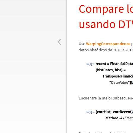
Compare lo
usando D
‹
Use
WarpingCorrespondence
p
datos hist
ó
ricos de 2010 a 2015
In[1]:=
Encuentre la mejor subsecuenc
In[2]:=