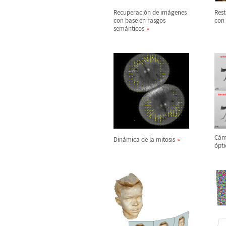
Recuperaci
ó
n de im
á
genes
Rest
con base en rasgos
con 
sem
á
nticos
C
á
m
Din
á
mica de la mitosis
ó
pt