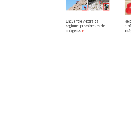
Encuentre y extraiga
Mejo
regiones prominentes de
pro
im
á
genes
im
á