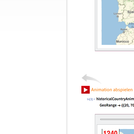
Animation abspielen
In[3]:=