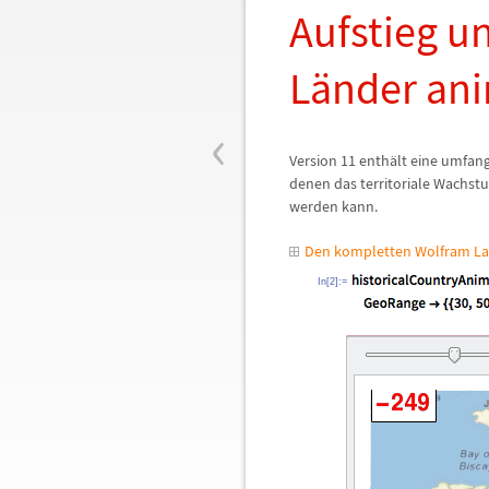
Aufstieg u
L
ä
nder an
‹
Version 11 enth
ä
lt eine umfan
denen das territoriale Wachst
werden kann.
Den kompletten Wolfram La
In[2]:=