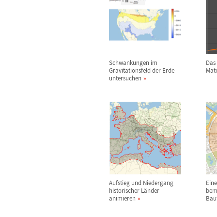
Schwankungen im
Das
Gravitationsfeld der Erde
Mate
untersuchen
Aufstieg und Niedergang
Ein
historischer L
ä
nder
bem
animieren
Bau