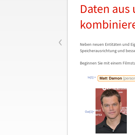
Daten aus 
kombinier
‹
Neben neuen Entit
ä
ten und Ei
Speicherausrichtung und bess
Beginnen Sie mit einem Filmsta
In[1]:=
Out[1]=