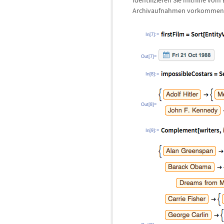
Identifizieren Sie mithilfe vo
Archivaufnahmen vorkommen un
In[7]:=
Out[7]=
In[8]:=
Out[8]=
In[9]:=