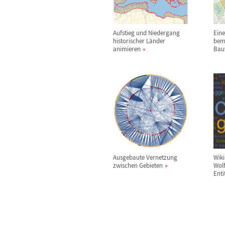
Aufstieg und Niedergang
Ein
historischer L
ä
nder
bem
animieren
Bau
Ausgebaute Vernetzung
Wiki
zwischen Gebieten
Wol
Enti