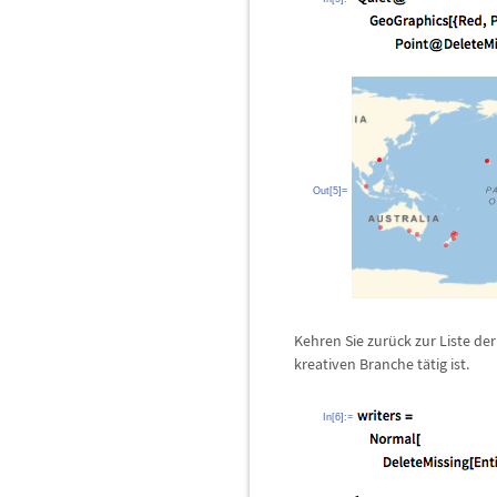
Out[5]=
Kehren Sie zur
ü
ck zur Liste d
kreativen Branche t
ä
tig ist.
In[6]:=