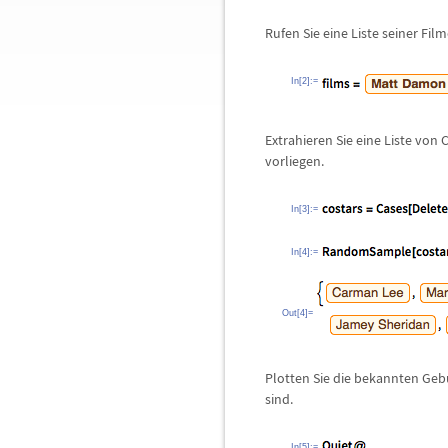
Rufen Sie eine Liste seiner Film
In[2]:=
Extrahieren Sie eine Liste von 
vorliegen.
In[3]:=
In[4]:=
Out[4]=
Plotten Sie die bekannten Geb
sind.
In[5]:=