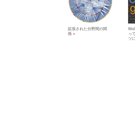
拡張された分野間の関
Wo
係
って
ツ