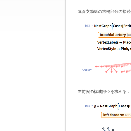
気管支動脈の末梢部分の接続
In[3]:=
Out[3]=
左前腕の構成部位を求める．
In[4]:=