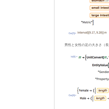
Out[5]=
男性と女性の足の大きさ（長
In[6]:=
Out[6]=