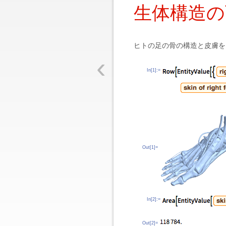
生体構造の
ヒトの足の骨の構造と皮膚を
‹
In[1]:=
Out[1]=
In[2]:=
Out[2]=