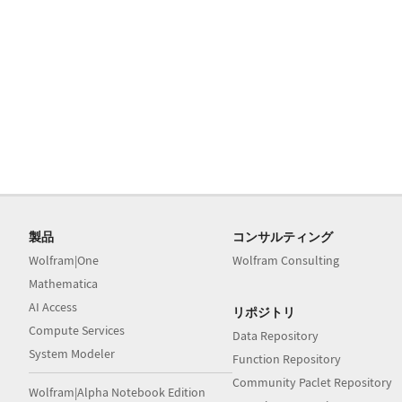
製品
コンサルティング
Wolfram|One
Wolfram Consulting
Mathematica
AI Access
リポジトリ
Compute Services
Data Repository
System Modeler
Function Repository
Community Paclet Repository
Wolfram|Alpha Notebook Edition