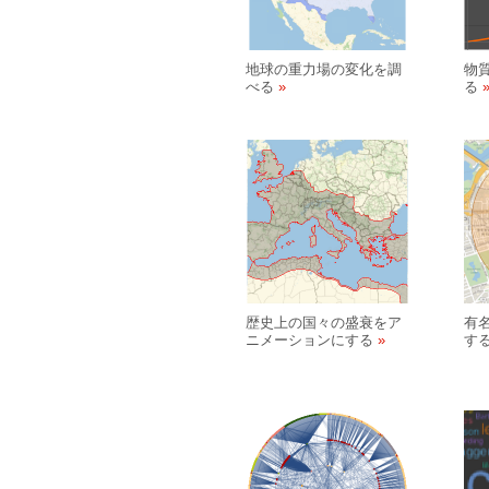
地球の重力場の変化を調
物
べる
る
歴史上の国々の盛衰をア
有
ニメーションにする
す