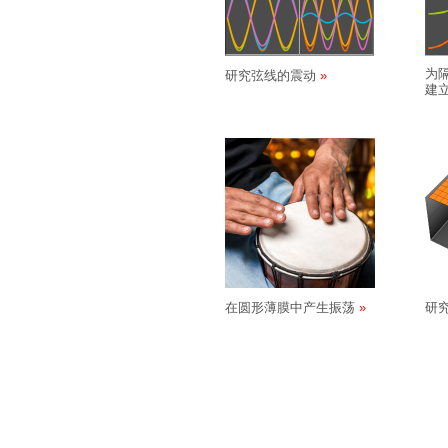
为
研究弦线的震动
建
在圆形薄膜中产生振荡
研