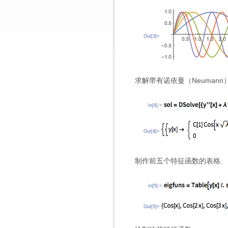
Out[3]=
求解带有诺依曼（Neumann
In[4]:=
Out[4]=
制作前五个特征函数的表格.
In[5]:=
Out[5]=