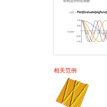
绘制这些特征函数.
In[6]:=
Out[6]=
相关范例