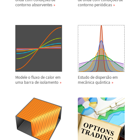
contorno absorventes
contorno peri
ó
dicas
Modele o fluxo de calor em
Estudo de dispers
ã
o em
uma barra de isolamento
mec
â
nica qu
â
ntica