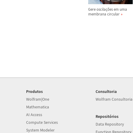
Gere oscila
ç
õ
es em uma
membrana circular
Produtos
Consultoria
Wolfram|One
Wolfram Consultoria
Mathematica
AI Access
Repositórios
Compute Services
Data Repository
System Modeler
Function Repository