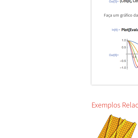
Out[5]=
Fa
ç
a um gr
á
fico d
In[6]:=
Out[6]=
Exemplos Rela