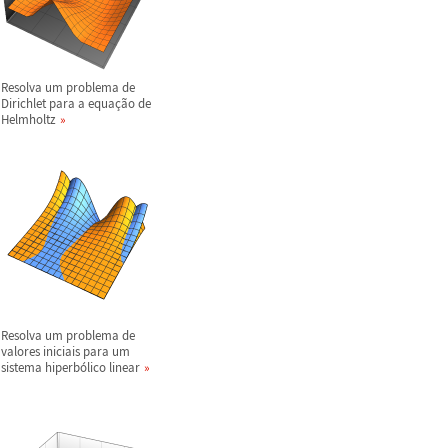
Resolva um problema de
Dirichlet para a equa
ç
ã
o de
Helmholtz
Resolva um problema de
valores iniciais para um
sistema hiperb
ó
lico linear