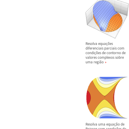
Resolva equa
ç
õ
es
diferenciais parciais com
condi
ç
õ
es de contorno de
valores complexos sobre
uma regi
ã
o
Resolva uma equa
ç
ã
o de
Poisson com condi
ç
õ
es de