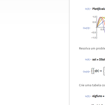
In[3]:=
Out[3]=
Resolva um proble
In[4]:=
Out[4]=
Crie uma tabela co
In[5]:=