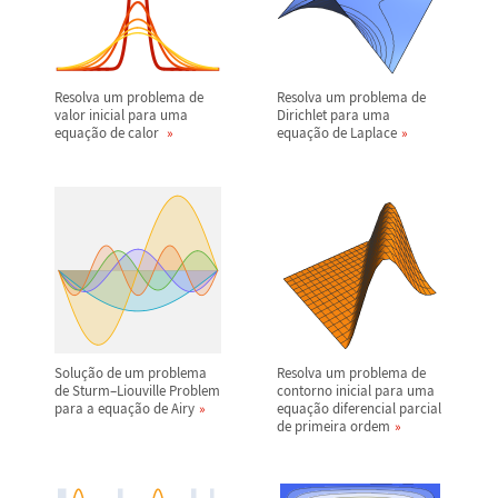
Resolva um problema de
Resolva um problema de
valor inicial para uma
Dirichlet para uma
equa
ç
ã
o de calor
equa
ç
ã
o de Laplace
Solu
ç
ã
o de um problema
Resolva um problema de
de Sturm
–
Liouville Problem
contorno inicial para uma
para a equa
ç
ã
o de Airy
equa
ç
ã
o diferencial parcial
de primeira ordem