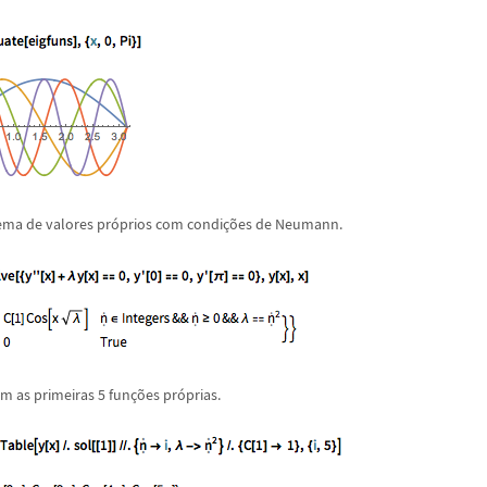
ma de valores pr
ó
prios com condi
ç
õ
es de Neumann.
m as primeiras 5 fun
ç
õ
es pr
ó
prias.