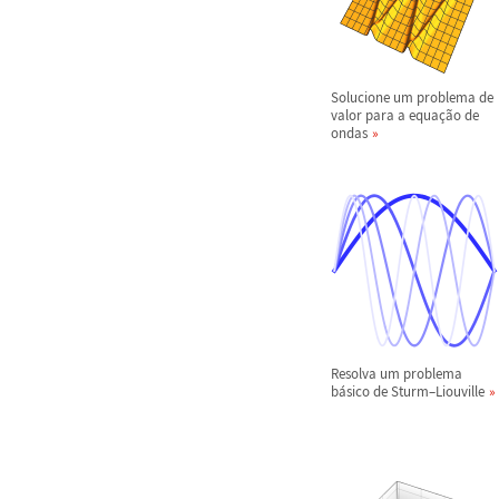
Solucione um problema de
valor para a equa
ç
ã
o de
ondas
Resolva um problema
b
á
sico de Sturm
–
Liouville