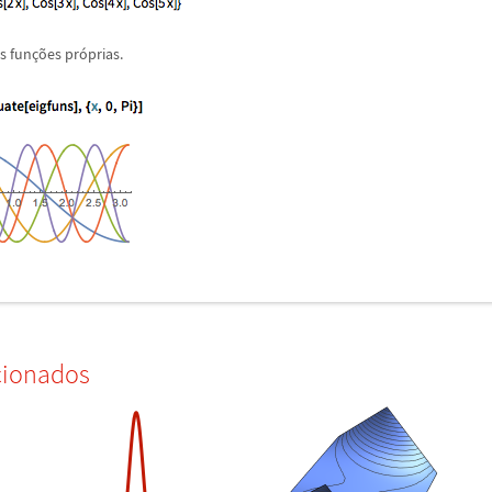
as fun
ç
õ
es pr
ó
prias.
cionados