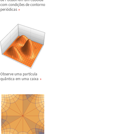
com condi
ç
õ
es de contorno
peri
ó
dicas
Observe uma part
í
cula
qu
â
ntica em uma caixa