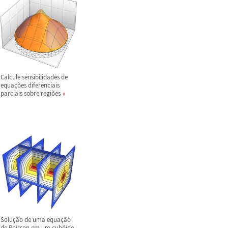
Calcule sensibilidades de
equa
ç
õ
es diferenciais
parciais sobre regi
õ
es
Solu
ç
ã
o de uma equa
ç
ã
o
de Poisson em um cub
ó
ide