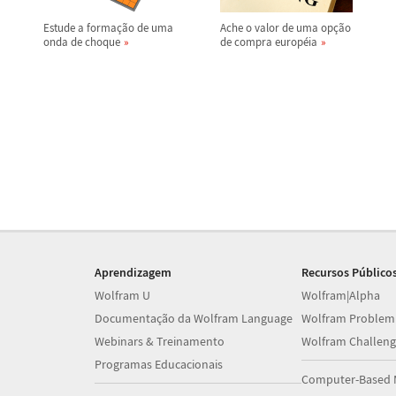
Estude a forma
ç
ã
o de uma
Ache o valor de uma op
ç
ã
o
onda de choque
de compra europ
é
ia
Aprendizagem
Recursos Público
Wolfram U
Wolfram|Alpha
Documentação da Wolfram Language
Wolfram Problem
Webinars & Treinamento
Wolfram Challeng
Programas Educacionais
Computer-Based 