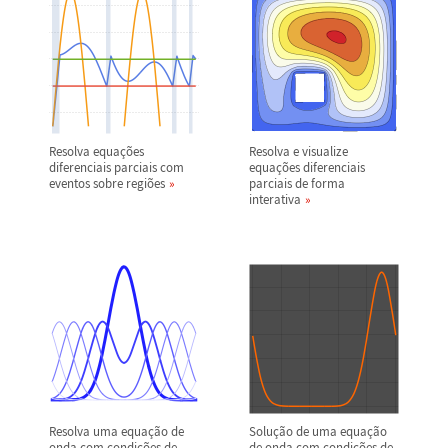
Resolva equa
ç
õ
es
Resolva e visualize
diferenciais parciais com
equa
ç
õ
es diferenciais
eventos sobre regi
õ
es
parciais de forma
interativa
Resolva uma equa
ç
ã
o de
Solu
ç
ã
o de uma equa
ç
ã
o
onda com condi
ç
õ
es de
de onda com condi
ç
õ
es de