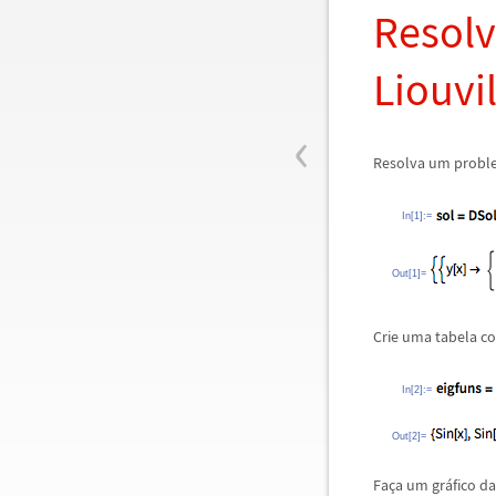
Resol
Liouvil
‹
Resolva um proble
In[1]:=
Out[1]=
Crie uma tabela co
In[2]:=
Out[2]=
Fa
ç
a um gr
á
fico d