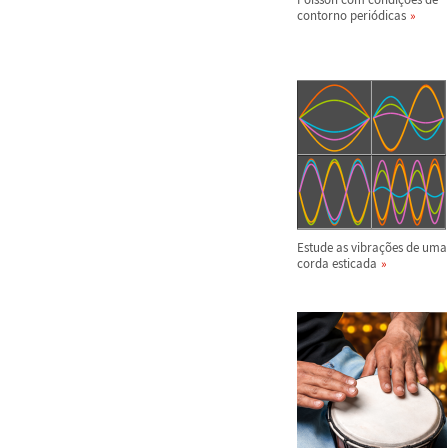
contorno peri
ó
dicas
Estude as vibra
ç
õ
es de uma
corda esticada