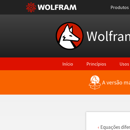
Produtos
Wolfra
Início
Princípios
Usos
A versão ma
Voltar para Últimas Novidades
Equa
ç
õ
es dife