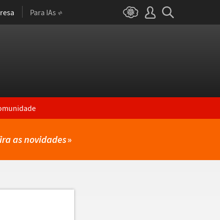
resa
Para IAs
omunidade
ira as novidades
»