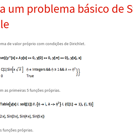
va um problema b
á
sico de 
le
ma de valor pr
ó
prio com condi
ç
õ
es de Dirichlet.
m as primeiras 5 fun
ç
õ
es pr
ó
prias.
as fun
ç
õ
es pr
ó
prias.