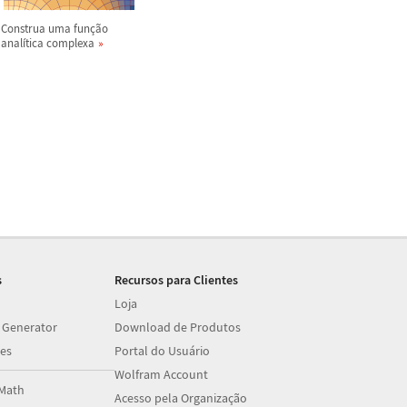
Construa uma fun
ç
ã
o
anal
í
tica complexa
s
Recursos para Clientes
Loja
 Generator
Download de Produtos
es
Portal do Usuário
Wolfram Account
Math
Acesso pela Organização