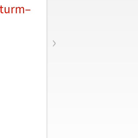
Sturm
–
›