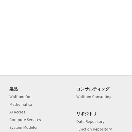
製品
コンサルティング
Wolfram|One
Wolfram Consulting
Mathematica
AI Access
リポジトリ
Compute Services
Data Repository
System Modeler
Function Repository