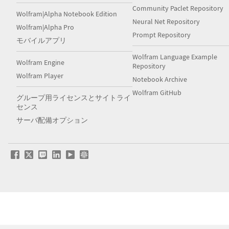
Community Paclet Repository
Wolfram|Alpha Notebook Edition
Neural Net Repository
Wolfram|Alpha Pro
Prompt Repository
モバイルアプリ
Wolfram Language Example
Wolfram Engine
Repository
Wolfram Player
Notebook Archive
Wolfram GitHub
グループ用ライセンスとサイトライ
センス
サーバ配備オプション