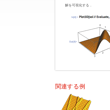
解を可視化する．
In[4]:=
Out[4]=
関連する例