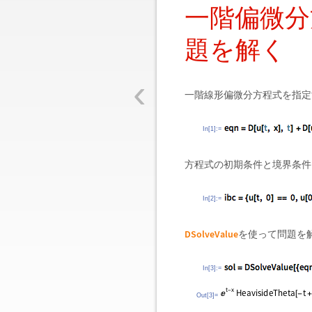
一階偏微分
題を解く
‹
一階線形偏微分方程式を指定
In[1]:=
方程式の初期条件と境界条件
In[2]:=
DSolveValue
を使って問題を
In[3]:=
Out[3]=