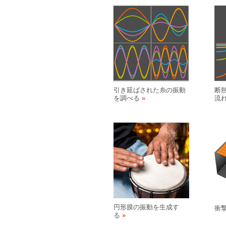
引き延ばされた糸の振動
断
を調べる
流
円形膜の振動を生成す
衝
る