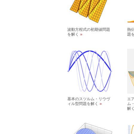
波動方程式の初期値問題
熱
を解く
題
基本のスツルム・リウヴ
エ
ィル型問題を解く
ム
解