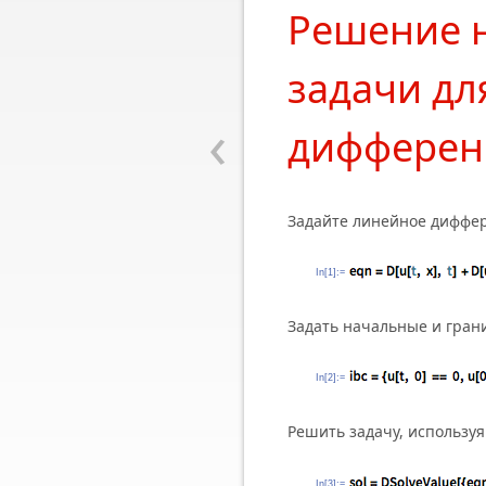
Решение 
задачи д
‹
дифферен
Задайте линейное диффер
In[1]:=
Задать начальные и гран
In[2]:=
Решить задачу, использу
In[3]:=