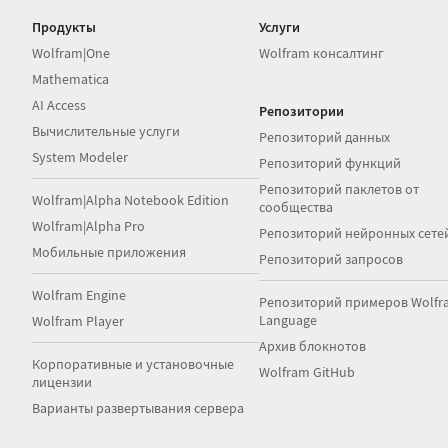
Продукты
Услуги
Wolfram|One
Wolfram консалтинг
Mathematica
AI Access
Репозитории
Вычислительные услуги
Репозиторий данных
System Modeler
Репозиторий функций
Репозиторий паклетов от
Wolfram|Alpha Notebook Edition
сообщества
Wolfram|Alpha Pro
Репозиторий нейронных сете
Мобильные приложения
Репозиторий запросов
Wolfram Engine
Репозиторий примеров Wolfr
Language
Wolfram Player
Архив блокнотов
Корпоративные и установочные
Wolfram GitHub
лицензии
Варианты развертывания сервера