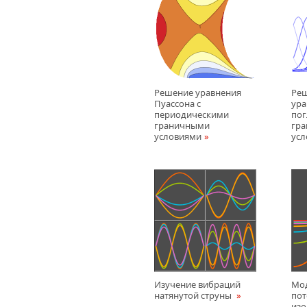
Решение уравнения
Реш
Пуассона с
ура
периодическими
по
граничными
гр
условиями
ус
Изучение вибраций
Мо
натянутой струны
пот
изо