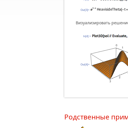
Out[3]=
Визуализировать решени
In[4]:=
Out[4]=
Родственные при