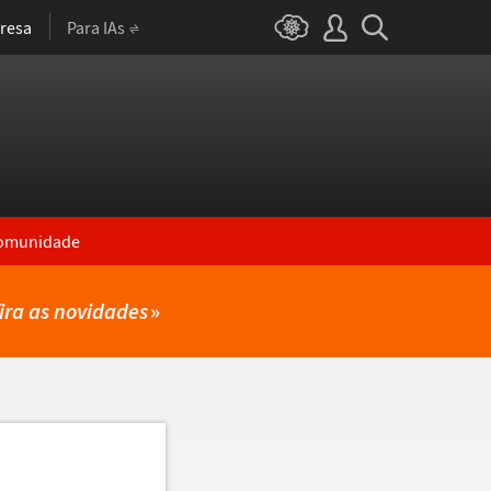
resa
Para IAs
omunidade
ira as novidades
»