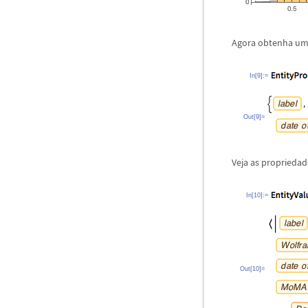
Agora obtenha uma
In[9]:=
Out[9]=
Veja as proprieda
In[10]:=
Out[10]=