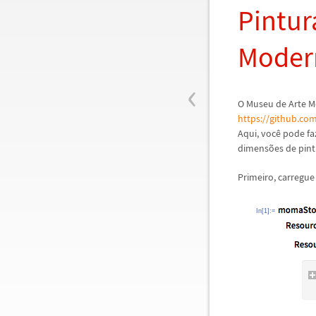
Pintur
Moder
‹
O Museu de Arte 
https://github.c
Aqui, voc
ê
pode fa
dimens
õ
es de pin
Primeiro, carregue
In[1]:=