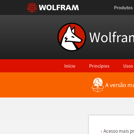
Produtos
Wolfra
Início
Princípios
Usos
A versão ma
Voltar para Últimas Novidades
Acesso mais p