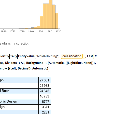
de obras na cole
ç
ã
o.