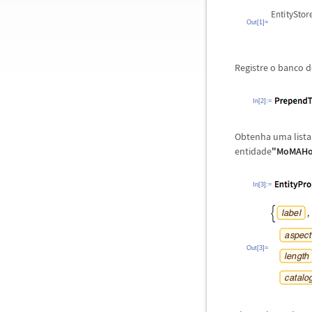
Out[1]=
Registre o banco d
In[2]:=
Obtenha uma lista 
entidade
"MoMAHo
In[3]:=
Out[3]=