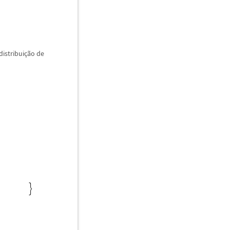
distribui
ç
ã
o de