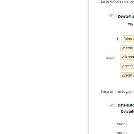
Liste valores de 
In[4]:=
Out[4]=
Fa
ç
a um histogram
In[5]:=