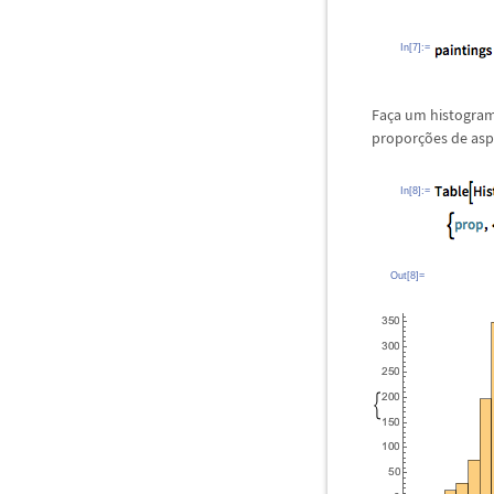
In[7]:=
Fa
ç
a um histogra
propor
ç
õ
es de asp
In[8]:=
Out[8]=