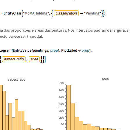
ma das propor
ç
õ
es e
á
reas das pinturas. Nos intervalos padr
ã
o de largura, a 
ecto parece ser trimodal.