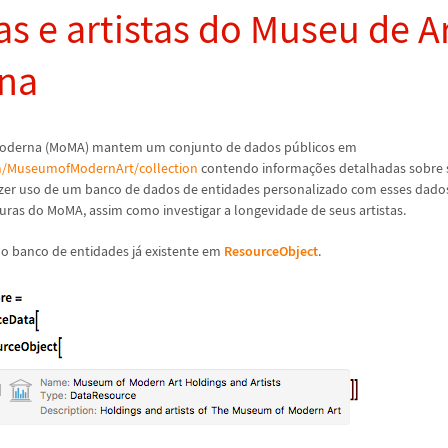
as e artistas do Museu de A
na
Moderna (MoMA) mantem um conjunto de dados p
ú
blicos em
om/MuseumofModernArt/collection
contendo informa
ç
õ
es detalhadas sobre 
zer uso de um banco de dados de entidades personalizado com esses dados
turas do MoMA, assim como investigar a longevidade de seus artistas.
 o banco de entidades j
á
existente em
ResourceObject
.