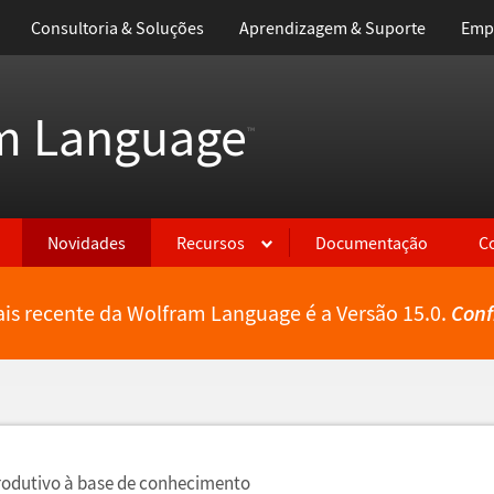
Consultoria & Soluções
Aprendizagem & Suporte
Emp
m Language
™
Novidades
Recursos
Documentação
C
is recente da Wolfram Language é a Versão 15.0.
Conf
rodutivo
à
base de conhecimento