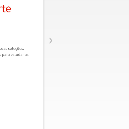
rte
›
suas cole
ç
õ
es.
 para estudar as