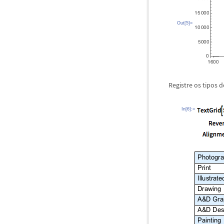
Out[5]=
Registre os tipos 
In[6]:=