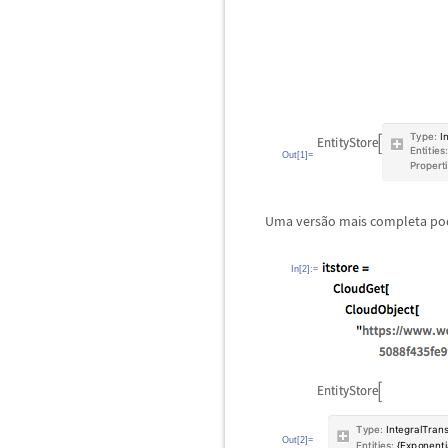
Out[1]=
Uma vers
ã
o mais completa pod
In[2]:=
Out[2]=