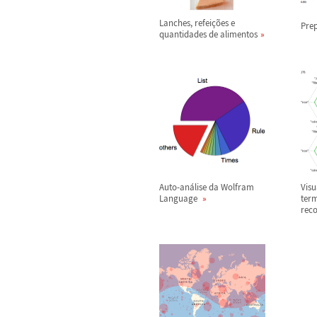
Lanches, refei
ç
õ
es e
Prep
quantidades de alimentos
Auto-an
á
lise da Wolfram
Visu
Language
term
rec