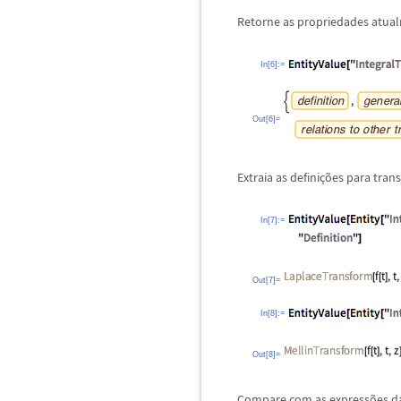
Retorne as propriedades atua
In[6]:=
Out[6]=
Extraia as defini
ç
õ
es para tran
In[7]:=
Out[7]=
In[8]:=
Out[8]=
Compare com as express
õ
es d