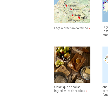
Fa
ç
Fa
ç
a a previs
ã
o do tempo
Pas
mod
Classifique e analise
Anal
ingredientes de receitas
com
"su