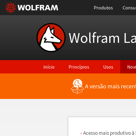
Produtos
Consul
Wolfram L
Início
Princípios
Usos
Nov
A versão mais recen
Voltar para Últimas Novidades
Acesso mais produtivo
à