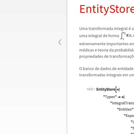
EntityStor
Uma transformada integral
é
u
‹
uma integral de forma
extremamente importantes e
m
é
dicas e teoria da probabilid
propriedades de transforma
ç
õ
O banco de dados de entidade 
transformadas integrais em u
In[1]:=