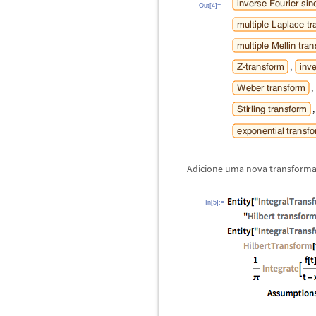
Out[4]=
Adicione uma nova transforma
In[5]:=