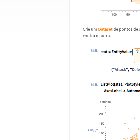
Crie um
Dataset
de pontos de a
contra o outro.
In[2]:=
In[3]:=
Out[3]=