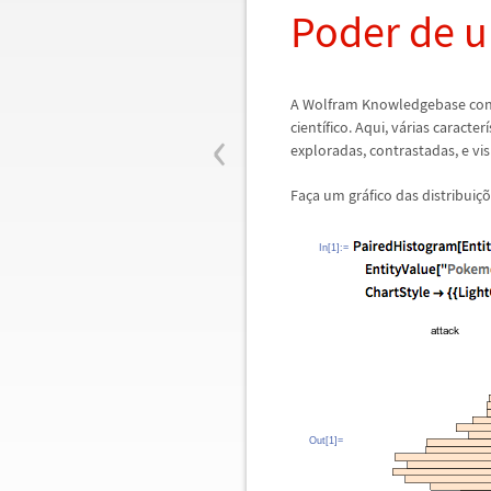
Poder de 
A Wolfram Knowledgebase co
‹
cient
í
fico. Aqui, v
á
rias caracter
í
exploradas, contrastadas, e v
Fa
ç
a um gr
á
fico das distribui
ç
õ
In[1]:=
Out[1]=