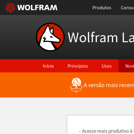
Produtos
Consul
Wolfram L
Início
Princípios
Usos
Nov
A versão mais recen
Voltar para Últimas Novidades
Acesso mais produtivo
à