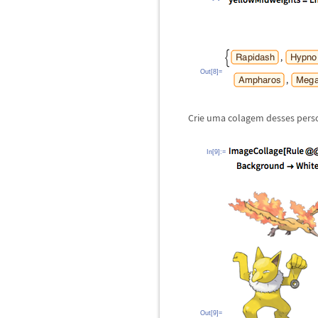
Out[8]=
Crie uma colagem desses pers
In[9]:=
Out[9]=