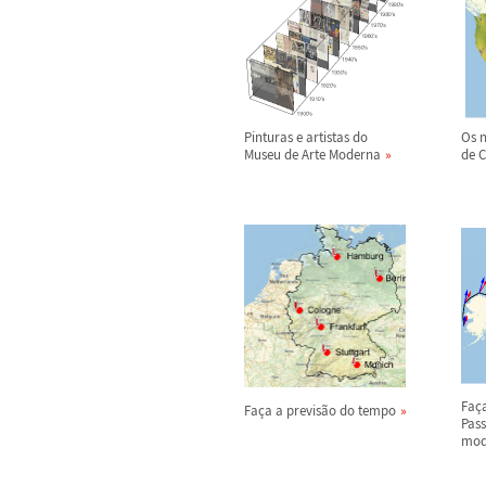
Pinturas e artistas do
Os 
Museu de Arte Moderna
de C
Fa
ç
Fa
ç
a a previs
ã
o do tempo
Pas
mod