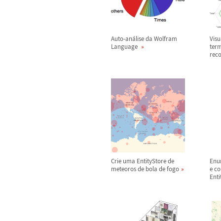
Auto-an
á
lise da Wolfram
Visu
Language
term
rec
Crie uma EntityStore de
Enu
meteoros de bola de fogo
e co
Enti