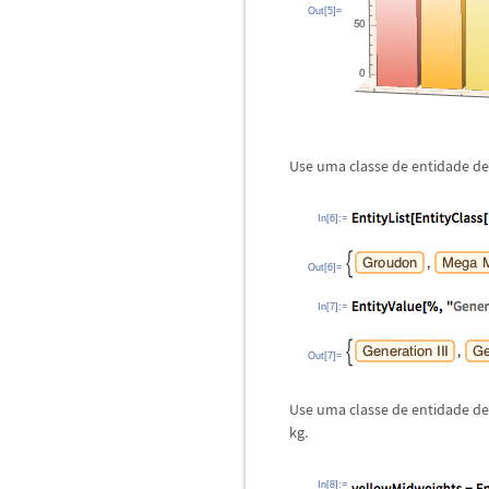
Out[5]=
Use uma classe de entidade def
In[6]:=
Out[6]=
In[7]:=
Out[7]=
Use uma classe de entidade de
kg.
In[8]:=