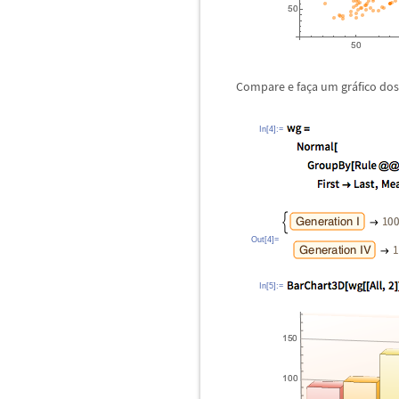
Compare e fa
ç
a um gr
á
fico do
In[4]:=
Out[4]=
In[5]:=