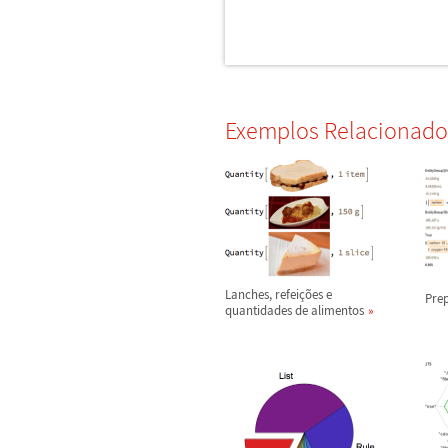
Exemplos Relacionado
Lanches, refei
ç
õ
es e
Prep
quantidades de alimentos