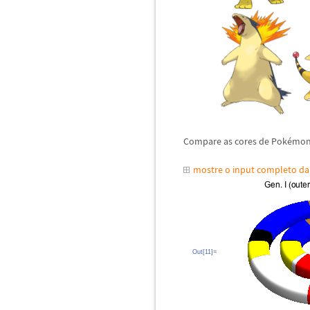
Compare as cores de Pok
é
mons
mostre o input completo d
Out[11]=