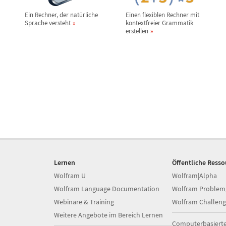
Ein Rechner, der nat
ü
rliche
Einen flexiblen Rechner mit
Sprache versteht
kontextfreier Grammatik
erstellen
Lernen
Öffentliche Ress
Wolfram U
Wolfram|Alpha
Wolfram Language Documentation
Wolfram Problem
Webinare & Training
Wolfram Challeng
Weitere Angebote im Bereich Lernen
Computerbasiert