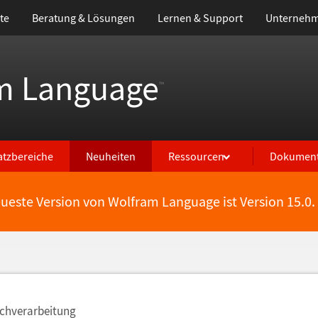
te
Beratung & Lösungen
Lernen & Support
Unterneh
m Language
™
atzbereiche
Neuheiten
Ressourcen
Dokument
eueste Version von Wolfram Language ist Version 15.0.
achverarbeitung