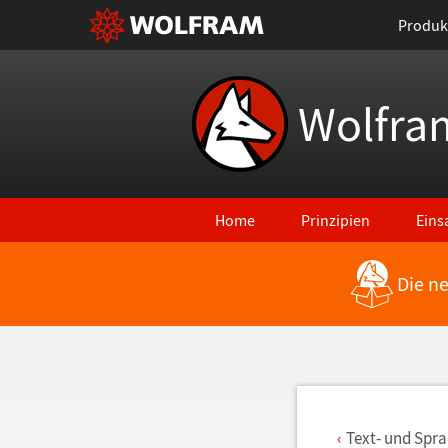
Produk
Wolfra
Home
Prinzipien
Eins
Die n
Zurück zu den neuesten Features
Text- und Spr