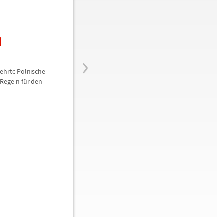
n
›
kehrte Polnische
 Regeln f
ü
r den