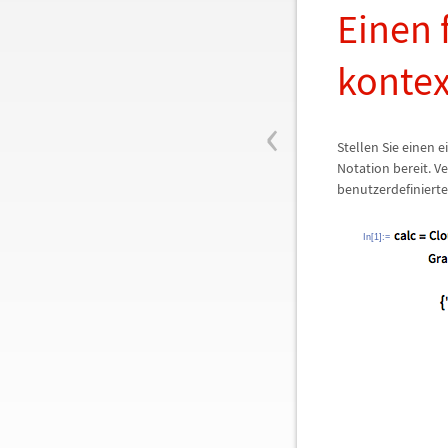
Einen 
kontex
‹
Stellen Sie einen 
Notation bereit. V
benutzerdefiniert
In[1]:=