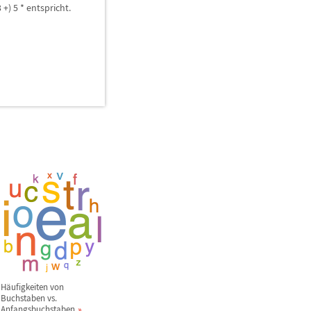
+) 5 * entspricht.
H
ä
ufigkeiten von
Buchstaben vs.
Anfangsbuchstaben