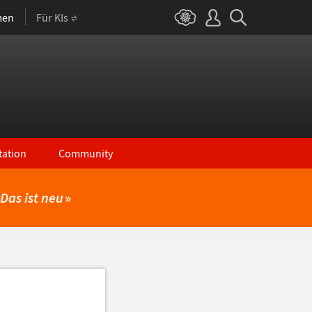
men
Für KIs
ation
Community
Das ist neu
»