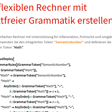
flexiblen Rechner mit
tfreier Grammatik erstelle
einfachen Rechner mit Unterst
ü
tzung f
ü
r Infixnotation, Polnische und umge
erwenden Sie den integrierten Token
"SemanticNumber"
und definieren Sie
en Token "
Math"
.