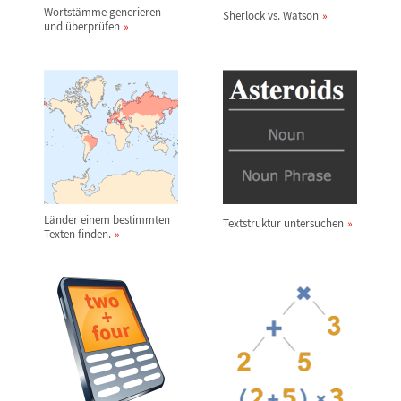
Wortst
ä
mme generieren
Sherlock vs. Watson
und
ü
berpr
ü
fen
L
ä
nder einem bestimmten
Textstruktur untersuchen
Texten finden.