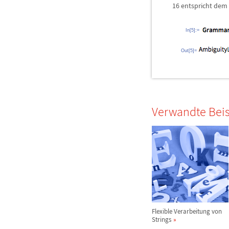
16 entspricht dem 
In[5]:=
Out[5]=
Verwandte Beis
Flexible Verarbeitung von
Strings