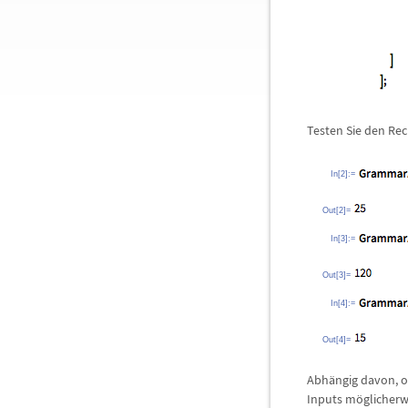
Testen Sie den Rec
In[2]:=
Out[2]=
In[3]:=
Out[3]=
In[4]:=
Out[4]=
Abh
ä
ngig davon, 
Inputs m
ö
glicherw