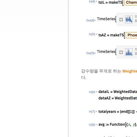
In[4]:=
Out[4]=
In[5]:=
Out[5]=
강수량을 무게로 하는
Weight
다.
In[6]:=
In[7]:=
In[8]:=