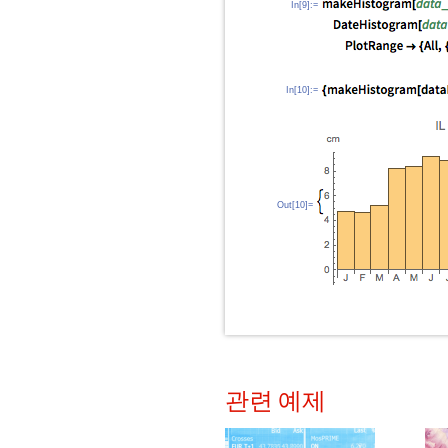
In[9]:=
In[10]:=
Out[10]=
관련 예제