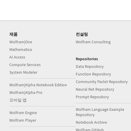
제품
컨설팅
Wolfram|One
Wolfram Consulting
Mathematica
AI Access
Repositories
Compute Services
Data Repository
System Modeler
Function Repository
Community Paclet Repository
Wolfram|Alpha Notebook Edition
Neural Net Repository
Wolfram|Alpha Pro
Prompt Repository
모바일 앱
Wolfram Language Example
Wolfram Engine
Repository
Wolfram Player
Notebook Archive
Wolfram GitHub