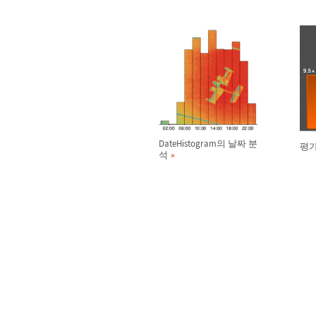
DateHistogram의 날짜 분
평가
석