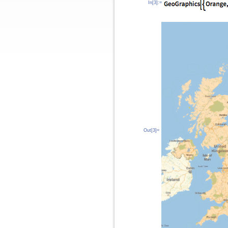
In[3]:=
Out[3]=