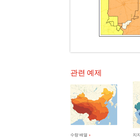
관련 예제
수량 배열
지자