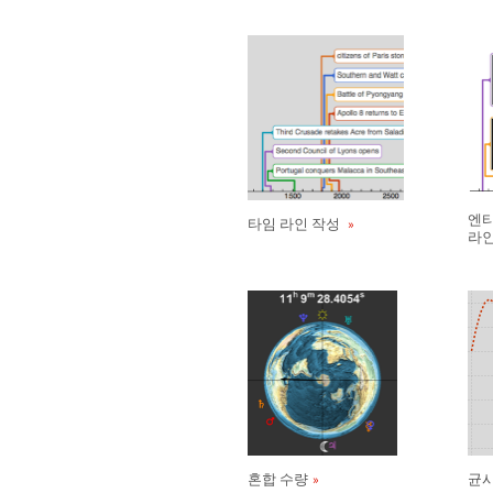
엔티
타임 라인 작성
라인
혼합 수량
균